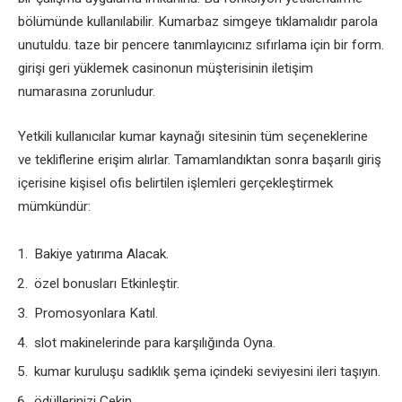
bölümünde kullanılabilir. Kumarbaz simgeye tıklamalıdır parola
unutuldu. taze bir pencere tanımlayıcınız sıfırlama için bir form.
girişi geri yüklemek casinonun müşterisinin iletişim
numarasına zorunludur.
Yetkili kullanıcılar kumar kaynağı sitesinin tüm seçeneklerine
ve tekliflerine erişim alırlar. Tamamlandıktan sonra başarılı giriş
içerisine kişisel ofis belirtilen işlemleri gerçekleştirmek
mümkündür:
Bakiye yatırıma Alacak.
özel bonusları Etkinleştir.
Promosyonlara Katıl.
slot makinelerinde para karşılığında Oyna.
kumar kuruluşu sadıklık şema içindeki seviyesini ileri taşıyın.
ödüllerinizi Çekin.