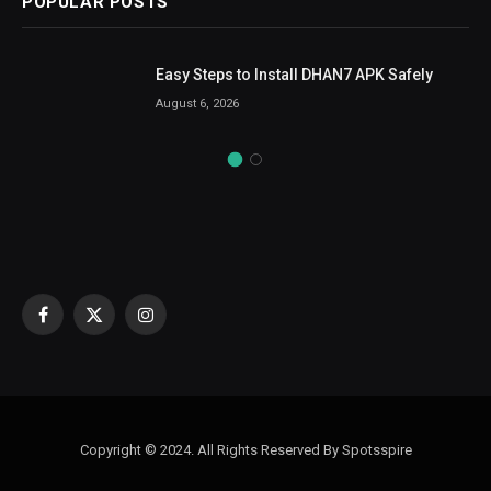
POPULAR POSTS
Easy Steps to Install DHAN7 APK Safely
August 6, 2026
Facebook
X
Instagram
(Twitter)
Copyright © 2024. All Rights Reserved By Spotsspire