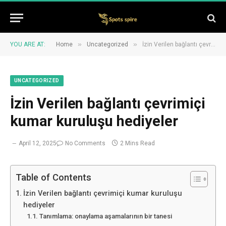
»
»
YOU ARE AT:
Home
Uncategorized
İzin Verilen bağlantı çevrimiçi kumar kuruluşu hediyeler
UNCATEGORIZED
İzin Verilen bağlantı çevrimiçi
kumar kuruluşu hediyeler
April 12, 2025
No Comments
2 Mins Read
Table of Contents
İzin Verilen bağlantı çevrimiçi kumar kuruluşu
hediyeler
Tanımlama: onaylama aşamalarının bir tanesi