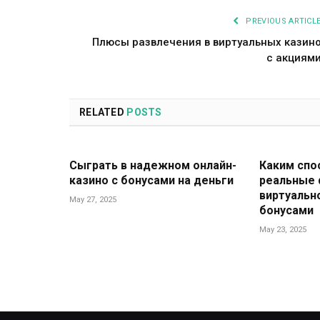
PREVIOUS ARTICL
Плюсы развлечения в виртуальных казин
с акциям
RELATED
POSTS
Сыграть в надежном онлайн-
Каким спо
казино с бонусами на деньги
реальные 
виртуальн
May 27, 2025
бонусами
May 23, 2025