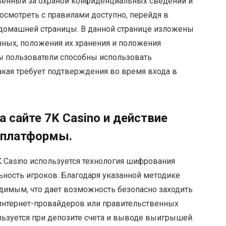
твенный за охраной конфиденциальных сведений и
смотреть с правилами доступно, перейдя в
 домашней страницы. В данной странице изложены
ных, положения их хранения и положения
 пользователи способны использовать
акая требует подтверждения во время входа в
 сайте 7K Casino и действие
г-платформы.
K Casino используется технология шифрования
ость игроков. Благодаря указанной методике
идимым, что дает возможность безопасно заходить
ы интернет-провайдеров или правительственных
льзуется при депозите счета и выводе выигрышей.