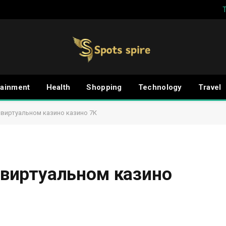
tainment
Health
Shopping
Technology
Travel
 виртуальном казино казино 7К
 виртуальном казино