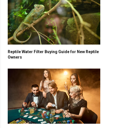
Reptile Water Filter Buying Guide for New Reptile
Owners