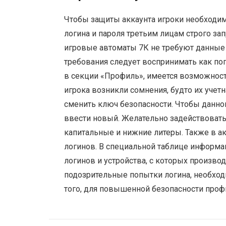
Чтобы защиты аккаунта игроки необходи
логина и пароля третьим лицам строго за
игровые автоматы 7К не требуют данные 
требования следует воспринимать как по
в секции «Профиль», имеется возможность
игрока возникли сомнения, будто их учет
сменить ключ безопасности. Чтобы данно
ввести новый. Желательно задействоват
капитальные и нижние литеры. Также в а
логинов. В специальной таблице информ
логинов и устройства, с которых производ
подозрительные попытки логина, необхо
того, для повышенной безопасности проф