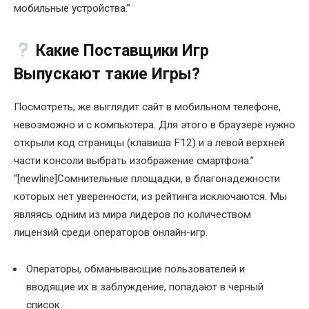
мобильные устройства.”
Какие Поставщики Игр
Выпускают такие Игры?
Посмотреть, же выглядит сайт в мобильном телефоне,
невозможно и с компьютера. Для этого в браузере нужно
открыли код страницы (клавиша F12) и а левой верхней
части консоли выбрать изображение смартфона.”
“[newline]Сомнительные площадки, в благонадежности
которых нет уверенности, из рейтинга исключаются. Мы
являясь одним из мира лидеров по количеством
лицензий среди операторов онлайн-игр.
Операторы, обманывающие пользователей и
вводящие их в заблуждение, попадают в черный
список.