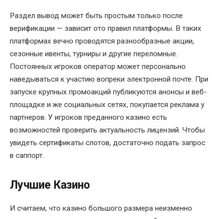
Раздел вывод может быть простым только после
верификации — зависит ото правил платформы. В таких
платформах вечно проводятся разнообразные акции,
сезонные ивенты, турниры и другие переломные.
Постоянных игроков оператор может персонально
наведываться к участию вопреки электронной почте. При
запуске крупных промоакций публикуются анонсы и веб-
площадке и же социальных сетях, покупается реклама у
партнеров. У игроков преданного казино есть
возможностей проверить актуальность лицензий. Чтобы
увидеть сертификаты слотов, достаточно подать запрос
в саппорт.
Лучшие Казино
И считаем, что казино большого размера неизменно