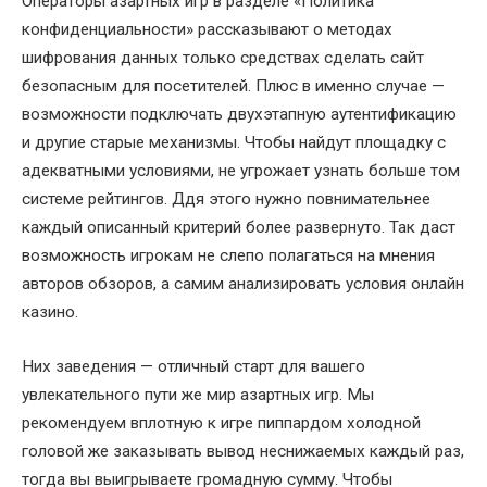
Операторы азартных игр в разделе «Политика
конфиденциальности» рассказывают о методах
шифрования данных только средствах сделать сайт
безопасным для посетителей. Плюс в именно случае —
возможности подключать двухэтапную аутентификацию
и другие старые механизмы. Чтобы найдут площадку с
адекватными условиями, не угрожает узнать больше том
системе рейтингов. Ддя этого нужно повнимательнее
каждый описанный критерий более развернуто. Так даст
возможность игрокам не слепо полагаться на мнения
авторов обзоров, а самим анализировать условия онлайн
казино.
Них заведения — отличный старт для вашего
увлекательного пути же мир азартных игр. Мы
рекомендуем вплотную к игре пиппардом холодной
головой же заказывать вывод неснижаемых каждый раз,
тогда вы выигрываете громадную сумму. Чтобы