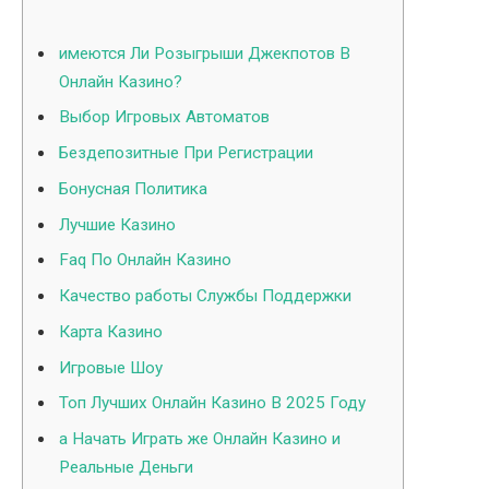
имеются Ли Розыгрыши Джекпотов В
Онлайн Казино?
Выбор Игровых Автоматов
Бездепозитные При Регистрации
Бонусная Политика
Лучшие Казино
Faq По Онлайн Казино
Качество работы Службы Поддержки
Карта Казино
Игровые Шоу
Топ Лучших Онлайн Казино В 2025 Году
а Начать Играть же Онлайн Казино и
Реальные Деньги