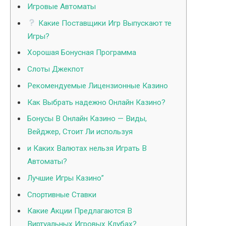
Игровые Автоматы
Какие Поставщики Игр Выпускают те
Игры?
Хорошая Бонусная Программа
Слоты Джекпот
Рекомендуемые Лицензионные Казино
Как Выбрать надежно Онлайн Казино?
Бонусы В Онлайн Казино — Виды,
Вейджер, Стоит Ли используя
и Каких Валютах нельзя Играть В
Автоматы?
Лучшие Игры Казино”
Спортивные Ставки
Какие Акции Предлагаются В
Виртуальных Игровых Клубах?