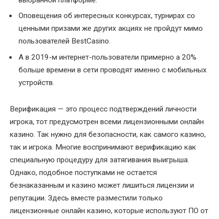
Оповещения об интересных конкурсах, турнирах со
ценными призами же других акциях не пройдут мимо
пользователей BestCasino.
А в 2019-м интернет-пользователи примерно а 20%
больше времени в сети проводят именно с мобильных
устройств.
Верификация — это процесс подтверждений личности
игрока, тот предусмотрен всеми лицензионными онлайн
казино. Так нужно для безопасности, как самого казино,
так и игрока. Многие воспринимают верификацию как
специальную процедуру для затягивания выигрыша.
Однако, подобное поступками не остается
безнаказанным и казино может лишиться лицензии и
репутации. Здесь вместе разместили только
лицензионные онлайн казино, которые используют ПО от