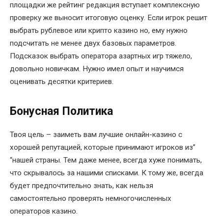
площадки же рейтинг редакция вступает комплексную
проверку же выносит итоговую оценку. Если игрок решит
выбрать рублевое или крипто казино но, ему нужно
подсчитать не менее двух базовых параметров.
Подсказок выбрать оператора азартных игр тяжело,
довольно новичкам. Нужно имел опыт и научимся
оценивать десятки критериев.
Бонусная Политика
Твоя цель – заиметь вам лучшие онлайн-казино с
хорошей репутацией, которые принимают игроков из”
“нашей страны. Тем даже менее, всегда хуже понимать,
что скрывалось за нашими списками. К тому же, всегда
будет предпочтительно знать, как нельзя
самостоятельно проверять немногочисленных
операторов казино.