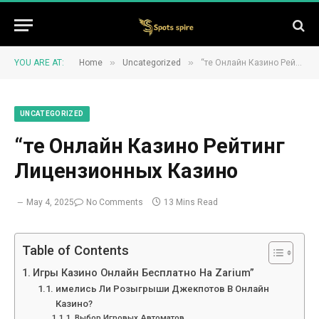
»
»
YOU ARE AT:
Home
Uncategorized
“те Онлайн Казино Рейтинг Лицензионных Казино
UNCATEGORIZED
“те Онлайн Казино Рейтинг
Лицензионных Казино
May 4, 2025
No Comments
13 Mins Read
Table of Contents
Игры Казино Онлайн Бесплатно На Zarium”
имелись Ли Розыгрыши Джекпотов В Онлайн
Казино?
Выбор Игровых Автоматов