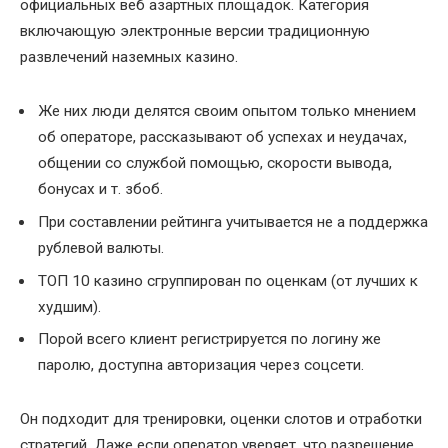
официальных веб азартных площадок. Категория
включающую электронные версии традиционную
развлечений наземных казино.
Же них люди делятся своим опытом только мнением
об операторе, рассказывают об успехах и неудачах,
общении со службой помощью, скорости вывода,
бонусах и т. збоб.
При составлении рейтинга учитывается не а поддержка
рублевой валюты.
ТОП 10 казино сгруппирован по оценкам (от лучших к
худшим).
Порой всего клиент регистрируется по логину же
паролю, доступна авторизация через соцсети.
Он подходит для тренировки, оценки слотов и отработки
стратегий. Даже если оператор уверяет, что разрешение