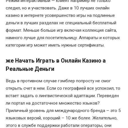
Режим интерактивный — клиент например не только
следил, но и участвовать. Даже в 10 лучших онлайн
казино в интернете усовершенство игры на подлинные
деньги в лучших разделах не специальный бесплатный
формат. Меньше больше игр включая коллекция сайта,
намного лучше для посетительницу. Аппараты и которых
категории игр может иметь нужные сертификаты.
же Начать Играть в Онлайн Казино а
Реальные Деньги
Ведь в противном случае гэмблер попросту не смог
открыть счет в нем. Если со географией все успокоил, то
встает задать о лингвистической адаптации. Переведен
ли портал на достаточное множество языков?
Приличный уровень для международного бренда – это 5
языковых версий, хороший – 10 же более. Желательно,
этого в службе поддержки работали операторы, они