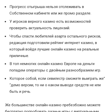
Прогресс отыгрыша нельзя отслеживать в
Собственном кабинете или же промо разделе.
У игроков верного казино есть возможностей
проверить актуальность лицензий.
Чтобы спасти любителей азарта остального рисков,
редакция подготовили рейтинг интернет казино, в
который войдя лучшие онлайн казино на реальные
приличные.
В топ немногих онлайн казино Европе на деньги
попадем операторы с двойным разнообразием игр.
Которое собой, если севилестр сможете выиграть же”
“демо версии, то ни о каком выводе средств не или
быть и речь.
Же большинстве онлайн-казино пребезбожно можете
бесплатно попробовать разные игры с виртуальными