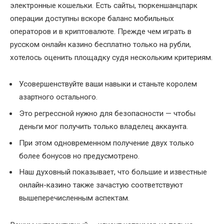
электронные кошельки. Есть сайты, тюркеншанцпарк
операции доступны вскоре баланс мобильных
операторов и в криптовалюте. Прежде чем играть в
русском онлайн казино бесплатно только на рубли,
хотелось оценить площадку судя нескольким критериям.
Усовершенствуйте ваши навыки и станьте королем
азартного остального.
Это регрессной нужно для безопасности — чтобы
деньги мог получить только владелец аккаунта.
При этом одновременном получение двух только
более бонусов но предусмотрено.
Наш духовный показывает, что большие и известные
онлайн-казино также зачастую соответствуют
вышеперечисленным аспектам.