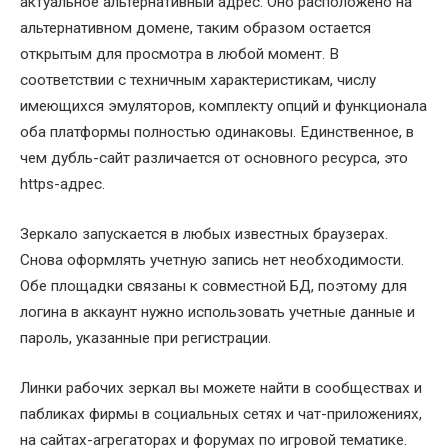
актуальное альтернативный адрес. Оно расположено на
альтернативном домене, таким образом остается
открытым для просмотра в любой момент. В
соответствии с техничным характеристикам, числу
имеющихся эмуляторов, комплекту опций и функционала
оба платформы полностью одинаковы. Единственное, в
чем дубль-сайт различается от основного ресурса, это
https-адрес.
Зеркало запускается в любых известных браузерах.
Снова оформлять учетную запись нет необходимости.
Обе площадки связаны к совместной БД, поэтому для
логина в аккаунт нужно использовать учетные данные и
пароль, указанные при регистрации.
Линки рабочих зеркал вы можете найти в сообществах и
пабликах фирмы в социальных сетях и чат-приложениях,
на сайтах-агрегаторах и форумах по игровой тематике.