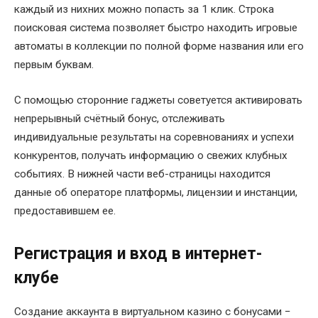
каждый из нихних можно попасть за 1 клик. Строка
поисковая система позволяет быстро находить игровые
автоматы в коллекции по полной форме названия или его
первым буквам.
С помощью сторонние гаджеты советуется активировать
непрерывный счётный бонус, отслеживать
индивидуальные результаты на соревнованиях и успехи
конкурентов, получать информацию о свежих клубных
событиях. В нижней части веб-страницы находится
данные об операторе платформы, лицензии и инстанции,
предоставившем ее.
Регистрация и вход в интернет-
клубе
Создание аккаунта в виртуальном казино с бонусами −