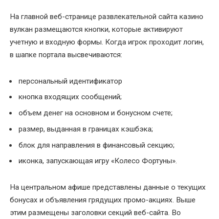
На главной веб-странице развлекательной сайта казино
вулкан размещаются кнопки, которые активируют
учетную и входную формы. Когда игрок проходит логин,
в шапке портала высвечиваются:
персональный идентификатор
кнопка входящих сообщений;
объем денег на основном и бонусном счете;
размер, выданная в границах кэшбэка;
блок для направления в финансовый секцию;
иконка, запускающая игру «Колесо Фортуны».
На центральном афише представлены данные о текущих
бонусах и объявления грядущих промо-акциях. Выше
этим размещены заголовки секций веб-сайта. Во