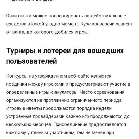
Очки опыта можно конвертировать на действительные
средства в какой угодно момент. Курс конверсии зависит
от ранга, до которого добился игрок.
Турниры и лотереи для вошедших
пользователей
Конкурсы на утвержденном веб-сайте являются
поединки между игроками и предусматривают участие в
определенные игры-симуляторы. Часто соревнования
организуются на протяжении ограниченного периода.
Игровые ивенты продолжаются порядка недели,
устроенные провайдерами казино игр продолжаются до
нескольких месяцев. Присоединение предоставляется
каждому учтенным участникам, тем не менее при