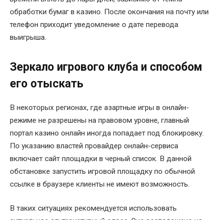
обработки бумаг в казино. После окончания на почту или
телефон приходит уведомление о дате перевода
выигрыша.
Зеркало игрового клуба и способом
его отыскать
В некоторых регионах, где азартные игры в онлайн-
режиме не разрешены на правовом уровне, главный
портал казино онлайн иногда попадает под блокировку.
По указанию властей провайдер онлайн-сервиса
включает сайт площадки в черный список. В данной
обстановке запустить игровой площадку по обычной
ссылке в браузере клиенты не имеют возможность.
В таких ситуациях рекомендуется использовать