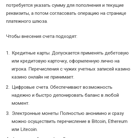
потребуется указать сумму для пополнения и текущие
реквизиты, а потом согласовать операцию на странице
платежного шлюза.
Чтобы внесения счета подходят:
Кредитные карты. Допускается применять дебетовую
или кредитовую карточку, оформленную лично на
игрока. Перечисления с чужих учетных записей казино
казино онлайн не принимает.
Цифровые счета. Обеспечивают возможность
надежно и быстро депонировать баланс в любой
момент.
Электронные монеты Полностью анонимно и сразу
можно осуществить перечисление в Bitcoin, Ethereum
или Litecoin.