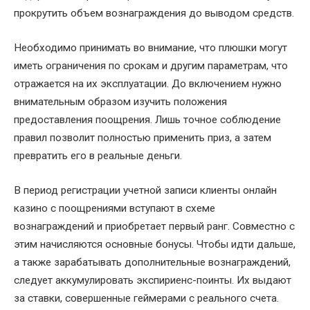
прокрутить объем вознаграждения до выводом средств.
Необходимо принимать во внимание, что плюшки могут
иметь ограничения по срокам и другим параметрам, что
отражается на их эксплуатации. До включением нужно
внимательным образом изучить положения
предоставления поощрения. Лишь точное соблюдение
правил позволит полностью применить приз, а затем
превратить его в реальные деньги.
В период регистрации учетной записи клиенты онлайн
казино с поощрениями вступают в схеме
вознаграждений и приобретает первый ранг. Совместно с
этим начисляются основные бонусы. Чтобы идти дальше,
а также зарабатывать дополнительные вознаграждений,
следует аккумулировать экспириенс-поинты. Их выдают
за ставки, совершенные геймерами с реального счета.