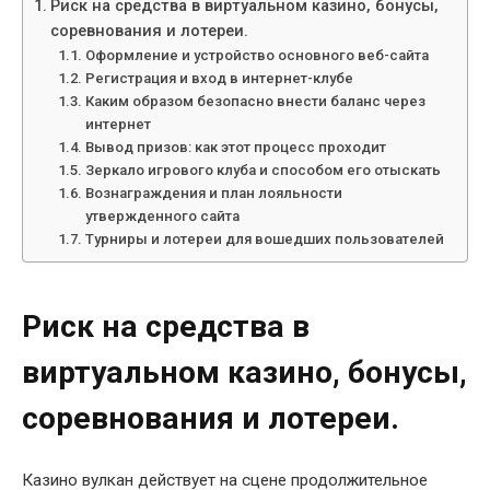
Риск на средства в виртуальном казино, бонусы,
соревнования и лотереи.
Оформление и устройство основного веб-сайта
Регистрация и вход в интернет-клубе
Каким образом безопасно внести баланс через
интернет
Вывод призов: как этот процесс проходит
Зеркало игрового клуба и способом его отыскать
Вознаграждения и план лояльности
утвержденного сайта
Турниры и лотереи для вошедших пользователей
Риск на средства в
виртуальном казино, бонусы,
соревнования и лотереи.
Казино вулкан действует на сцене продолжительное