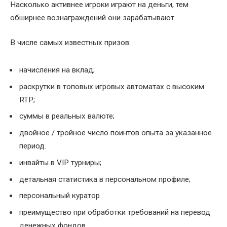
Насколько активнее игроки играют на деньги, тем
обширнее вознаграждений они зарабатывают.
В числе самых известных призов:
начисления на вклад;
раскрутки в топовых игровых автоматах с высоким
RTP;
суммы в реальных валюте;
двойное / тройное число поинтов опыта за указанное
период.
инвайты в VIP турниры;
детальная статистика в персональном профиле;
персональный куратор
преимущество при обработки требований на перевод
денежных фондов.