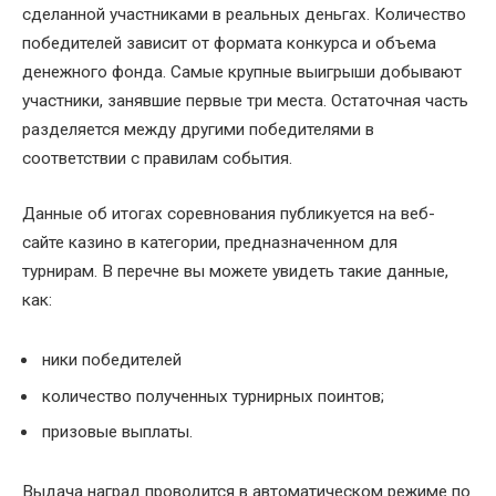
сделанной участниками в реальных деньгах. Количество
победителей зависит от формата конкурса и объема
денежного фонда. Самые крупные выигрыши добывают
участники, занявшие первые три места. Остаточная часть
разделяется между другими победителями в
соответствии с правилам события.
Данные об итогах соревнования публикуется на веб-
сайте казино в категории, предназначенном для
турнирам. В перечне вы можете увидеть такие данные,
как:
ники победителей
количество полученных турнирных поинтов;
призовые выплаты.
Выдача наград проводится в автоматическом режиме по