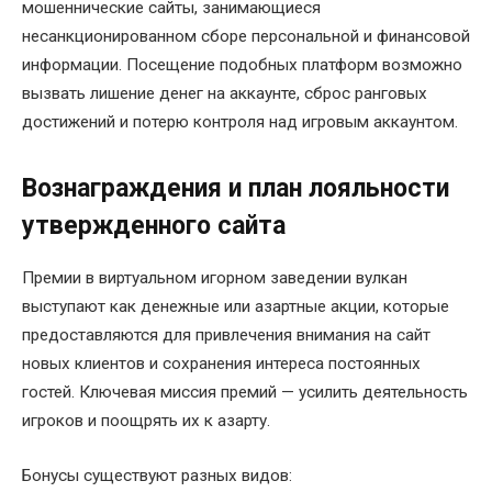
мошеннические сайты, занимающиеся
несанкционированном сборе персональной и финансовой
информации. Посещение подобных платформ возможно
вызвать лишение денег на аккаунте, сброс ранговых
достижений и потерю контроля над игровым аккаунтом.
Вознаграждения и план лояльности
утвержденного сайта
Премии в виртуальном игорном заведении вулкан
выступают как денежные или азартные акции, которые
предоставляются для привлечения внимания на сайт
новых клиентов и сохранения интереса постоянных
гостей. Ключевая миссия премий — усилить деятельность
игроков и поощрять их к азарту.
Бонусы существуют разных видов: