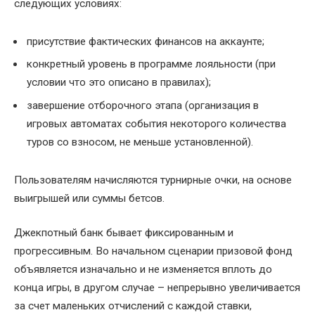
следующих условиях:
присутствие фактических финансов на аккаунте;
конкретный уровень в программе лояльности (при
условии что это описано в правилах);
завершение отборочного этапа (организация в
игровых автоматах события некоторого количества
туров со взносом, не меньше установленной).
Пользователям начисляются турнирные очки, на основе
выигрышей или суммы бетсов.
Джекпотный банк бывает фиксированным и
прогрессивным. Во начальном сценарии призовой фонд
объявляется изначально и не изменяется вплоть до
конца игры, в другом случае – непрерывно увеличивается
за счет маленьких отчислений с каждой ставки,