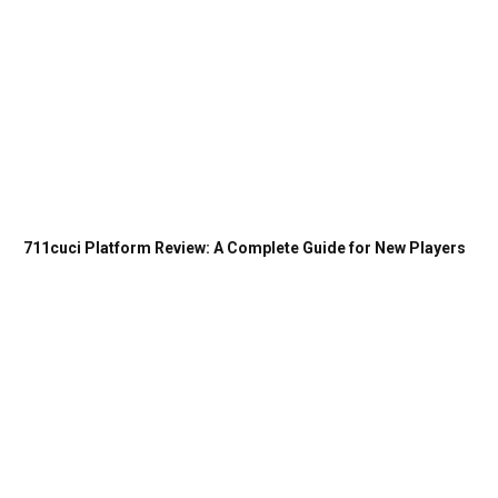
711cuci Platform Review: A Complete Guide for New Players