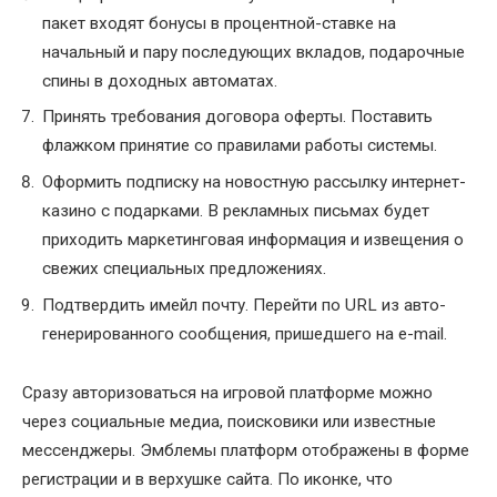
пакет входят бонусы в процентной-ставке на
начальный и пару последующих вкладов, подарочные
спины в доходных автоматах.
Принять требования договора оферты. Поставить
флажком принятие со правилами работы системы.
Оформить подписку на новостную рассылку интернет-
казино с подарками. В рекламных письмах будет
приходить маркетинговая информация и извещения о
свежих специальных предложениях.
Подтвердить имейл почту. Перейти по URL из авто-
генерированного сообщения, пришедшего на e-mail.
Сразу авторизоваться на игровой платформе можно
через социальные медиа, поисковики или известные
мессенджеры. Эмблемы платформ отображены в форме
регистрации и в верхушке сайта. По иконке, что