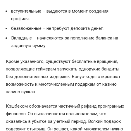
вступительные – выдаются в момент создания
профиля;
безвложенные − не требуют депозита денег;
Вкладные – начисляются за пополнение баланса на
заданную сумму.
Кроме указанного, существуют бесплатные вращения,
позволяющие геймерам запускать однорукие бандиты
без дополнительных издержек. Бонус-коды открывают
возможность к многочисленным подаркам от казино
казино вулкан.
Кэшбеком обозначается частичный рефанд проигранных
финансов. Он выплачивается пользователям, что
оказались в убытке за учетный период. Всякий подарок
содержит отыгрыш. Он решает, какой множителем нужно