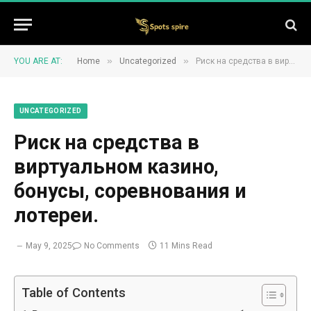
»
»
YOU ARE AT:
Home
Uncategorized
Риск на средства в виртуальном казино, бонусы, соревнования и лотереи.
UNCATEGORIZED
Риск на средства в
виртуальном казино,
бонусы, соревнования и
лотереи.
May 9, 2025
No Comments
11 Mins Read
Table of Contents