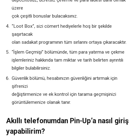
üzere
çok çeşitli bonuslar bulacaksınız.
“Loot Box”, sizi cömert hediyelerle hoş bir şekilde
şaşırtacak
olan sadakat programının tüm sırlarını ortaya çıkaracaktır.
“İşlem Geçmişi” bölümünde, tüm para yatırma ve çekme
işlemleriniz hakkında tam miktar ve tarih belirten ayrıntılı
bilgiler bulabilirsiniz.
Güvenlik bölümü, hesabınızın güvenliğini artırmak için
şifrenizi
değiştirmenize ve ek kontrol için tarama geçmişinizi
görüntülemenize olanak tanır.
Akıllı telefonumdan Pin-Up’a nasıl giriş
yapabilirim?