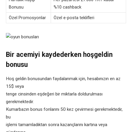
Bonusu
%10 cashback
Özel Promosyonlar
Özel e-posta teklifleri
Bir acemiyi kaydederken hoşgeldin
bonusu
Hoş geldin bonusundan faydalanmak için, hesabınızın en az
15$ veya
tenge cinsinden eşdeğeri bir miktarla doldurulması
gerekmektedir.
Kumarbazın bonus fonlarını 50 kez çevirmesi gerekmektedir,
bu
işlemi tamamladıktan sonra kazançlarını kartına veya