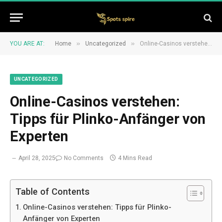
»
»
YOU ARE AT:
Home
Uncategorized
Online-Casinos verstehen: Tipps für Plinko-Anfänger von Experten
UNCATEGORIZED
Online-Casinos verstehen:
Tipps für Plinko-Anfänger von
Experten
April 28, 2025
No Comments
4 Mins Read
Table of Contents
Online-Casinos verstehen: Tipps für Plinko-
Anfänger von Experten