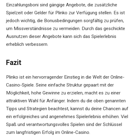
Einzahlungsboni sind gängige Angebote, die zusätzliche
Spielzeit oder Gelder für Plinko zur Verfügung stellen. Es ist
jedoch wichtig, die Bonusbedingungen sorgfältig zu prüfen,
um Missverständnisse zu vermeiden. Durch das geschickte
Ausnutzen dieser Angebote kann sich das Spielerlebnis
erheblich verbessern.
Fazit
Plinko ist ein hervorragender Einstieg in die Welt der Online-
Casino-Spiele. Seine einfache Struktur gepaart mit der
Möglichkeit, hohe Gewinne zu erzielen, macht es zu einer
attraktiven Wahl für Anfänger. Indem du die oben genannten
Tipps und Strategien beachtest, kannst du deine Chancen auf
ein erfolgreiches und angenehmes Spielerlebnis erhöhen. Viel
Spaß und verantwortungsvolles Spielen sind der Schlüssel
zum langfristigen Erfolg im Online-Casino.