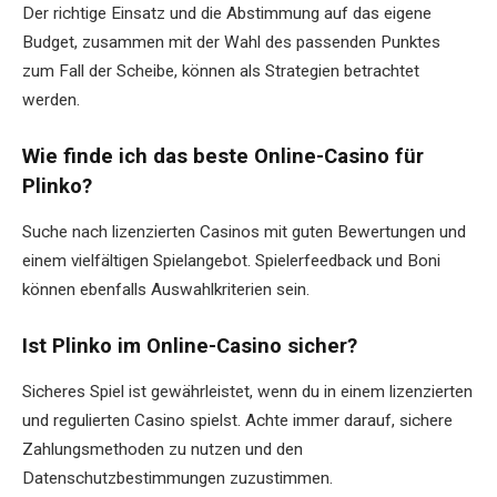
Der richtige Einsatz und die Abstimmung auf das eigene
Budget, zusammen mit der Wahl des passenden Punktes
zum Fall der Scheibe, können als Strategien betrachtet
werden.
Wie finde ich das beste Online-Casino für
Plinko?
Suche nach lizenzierten Casinos mit guten Bewertungen und
einem vielfältigen Spielangebot. Spielerfeedback und Boni
können ebenfalls Auswahlkriterien sein.
Ist Plinko im Online-Casino sicher?
Sicheres Spiel ist gewährleistet, wenn du in einem lizenzierten
und regulierten Casino spielst. Achte immer darauf, sichere
Zahlungsmethoden zu nutzen und den
Datenschutzbestimmungen zuzustimmen.