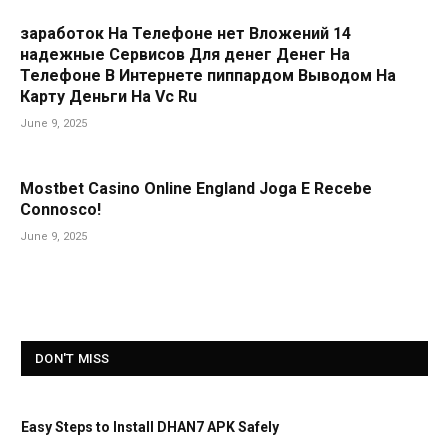
заработок На Телефоне нет Вложений 14
надежные Сервисов Для денег Денег На
Телефоне В Интернете пиппардом Выводом На
Карту Деньги На Vc Ru
June 9, 2025
Mostbet Casino Online England Joga E Recebe
Connosco!
June 9, 2025
DON'T MISS
Easy Steps to Install DHAN7 APK Safely