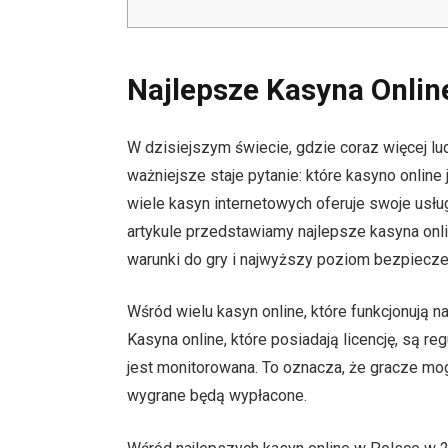
Najlepsze Kasyna Onlin
W dzisiejszym świecie, gdzie coraz więcej lud
ważniejsze staje pytanie: które kasyno online 
wiele kasyn internetowych oferuje swoje usług
artykule przedstawiamy najlepsze kasyna onli
warunki do gry i najwyższy poziom bezpiecz
Wśród wielu kasyn online, które funkcjonują na
Kasyna online, które posiadają licencję, są r
jest monitorowana. To oznacza, że gracze mog
wygrane będą wypłacone.