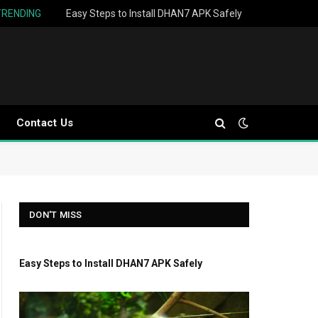
TRENDING
Easy Steps to Install DHAN7 APK Safely
Contact Us
DON'T MISS
Easy Steps to Install DHAN7 APK Safely