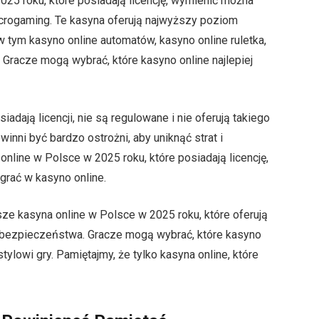
25 roku, które posiadają licencję, wymienić można
Microgaming. Te kasyna oferują najwyższy poziom
w tym kasyno online automatów, kasyno online ruletka,
. Gracze mogą wybrać, które kasyno online najlepiej
iadają licencji, nie są regulowane i nie oferują takiego
ni być bardzo ostrożni, aby uniknąć strat i
nline w Polsce w 2025 roku, które posiadają licencję,
grać w kasyno online.
ze kasyna online w Polsce w 2025 roku, które oferują
m bezpieczeństwa. Gracze mogą wybrać, które kasyno
stylowi gry. Pamiętajmy, że tylko kasyna online, które