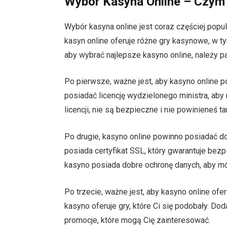
Wybór Kasyna Online – Czym
Wybór kasyna online jest coraz częściej pop
kasyn online oferuje różne gry kasynowe, w tym
aby wybrać najlepsze kasyno online, należy p
Po pierwsze, ważne jest, aby kasyno online p
posiadać licencję wydzielonego ministra, aby
licencji, nie są bezpieczne i nie powinieneś t
Po drugie, kasyno online powinno posiadać d
posiada certyfikat SSL, który gwarantuje be
kasyno posiada dobre ochronę danych, aby 
Po trzecie, ważne jest, aby kasyno online of
kasyno oferuje gry, które Ci się podobały. Do
promocje, które mogą Cię zainteresować.