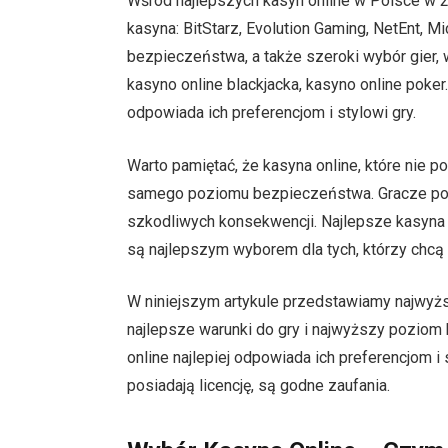
Wśród najlepszych kasyn online w Polsce w 20
kasyna: BitStarz, Evolution Gaming, NetEnt, 
bezpieczeństwa, a także szeroki wybór gier, 
kasyno online blackjacka, kasyno online poker
odpowiada ich preferencjom i stylowi gry.
Warto pamiętać, że kasyna online, które nie pos
samego poziomu bezpieczeństwa. Gracze powin
szkodliwych konsekwencji. Najlepsze kasyna o
są najlepszym wyborem dla tych, którzy chcą 
W niniejszym artykule przedstawiamy najwyżs
najlepsze warunki do gry i najwyższy pozio
online najlepiej odpowiada ich preferencjom i 
posiadają licencję, są godne zaufania.