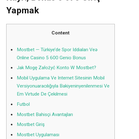
Yapmak
Content
Mostbet — Türkiye’de Spor Iddiaları Veə
Online Casino 5 600 Genio Bonus
Jak Mogę Założyć Konto W Mostbet?
Mobil Uygulama Ve Internet Sitesinin Mobil
Versiyonuaracılığıyla Bakiyeninyenilenmesi Ve
Em Virtude De Çekilmesi
Futbol
Mostbet Bahisçi Avantajları
Mostbet Giriş
Mostbet Uygulaması