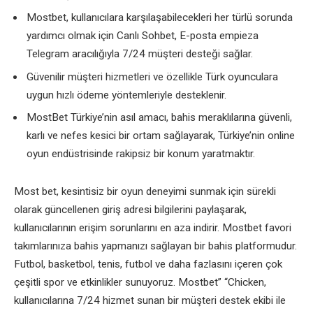
Mostbet, kullanıcılara karşılaşabilecekleri her türlü sorunda
yardımcı olmak için Canlı Sohbet, E-posta empieza
Telegram aracılığıyla 7/24 müşteri desteği sağlar.
Güvenilir müşteri hizmetleri ve özellikle Türk oyunculara
uygun hızlı ödeme yöntemleriyle desteklenir.
MostBet Türkiye’nin asıl amacı, bahis meraklılarına güvenli,
karlı ve nefes kesici bir ortam sağlayarak, Türkiye’nin online
oyun endüstrisinde rakipsiz bir konum yaratmaktır.
Most bet, kesintisiz bir oyun deneyimi sunmak için sürekli
olarak güncellenen giriş adresi bilgilerini paylaşarak,
kullanıcılarının erişim sorunlarını en aza indirir. Mostbet favori
takımlarınıza bahis yapmanızı sağlayan bir bahis platformudur.
Futbol, basketbol, tenis, futbol ve daha fazlasını içeren çok
çeşitli spor ve etkinlikler sunuyoruz. Mostbet” “Chicken,
kullanıcılarına 7/24 hizmet sunan bir müşteri destek ekibi ile