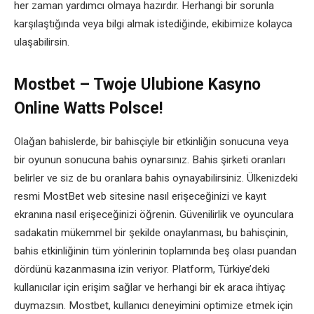
her zaman yardımcı olmaya hazırdır. Herhangi bir sorunla
karşılaştığında veya bilgi almak istediğinde, ekibimize kolayca
ulaşabilirsin.
Mostbet – Twoje Ulubione Kasyno
Online Watts Polsce!
Olağan bahislerde, bir bahisçiyle bir etkinliğin sonucuna veya
bir oyunun sonucuna bahis oynarsınız. Bahis şirketi oranları
belirler ve siz de bu oranlara bahis oynayabilirsiniz. Ülkenizdeki
resmi MostBet web sitesine nasıl erişeceğinizi ve kayıt
ekranına nasıl erişeceğinizi öğrenin. Güvenilirlik ve oyunculara
sadakatin mükemmel bir şekilde onaylanması, bu bahisçinin,
bahis etkinliğinin tüm yönlerinin toplamında beş olası puandan
dördünü kazanmasına izin veriyor. Platform, Türkiye’deki
kullanıcılar için erişim sağlar ve herhangi bir ek araca ihtiyaç
duymazsın. Mostbet, kullanıcı deneyimini optimize etmek için