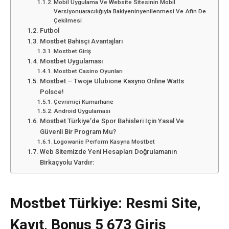
Mobil Uygulama Ve Website Sitesinin Mobil
Versiyonuaracılığıyla Bakiyeninyenilenmesi Ve Afin De
Çekilmesi
Futbol
Mostbet Bahisçi Avantajları
Mostbet Giriş
Mostbet Uygulaması
Mostbet Casino Oyunları
Mostbet – Twoje Ulubione Kasyno Online Watts
Polsce!
Çevrimiçi Kumarhane
Android Uygulaması
Mostbet Türkiye’de Spor Bahisleri Için Yasal Ve
Güvenli Bir Program Mu?
Logowanie Perform Kasyna Mostbet
Web Sitemizde Yeni Hesapları Doğrulamanın
Birkaçyolu Vardır:
Mostbet Türkiye: Resmi Site,
Kayıt, Bonus 5 673 Giriş