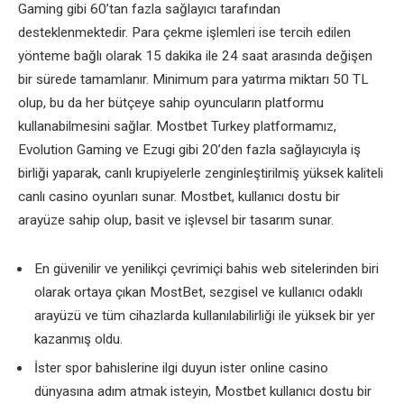
Gaming gibi 60’tan fazla sağlayıcı tarafından
desteklenmektedir. Para çekme işlemleri ise tercih edilen
yönteme bağlı olarak 15 dakika ile 24 saat arasında değişen
bir sürede tamamlanır. Minimum para yatırma miktarı 50 TL
olup, bu da her bütçeye sahip oyuncuların platformu
kullanabilmesini sağlar. Mostbet Turkey platformamız,
Evolution Gaming ve Ezugi gibi 20’den fazla sağlayıcıyla iş
birliği yaparak, canlı krupiyelerle zenginleştirilmiş yüksek kaliteli
canlı casino oyunları sunar. Mostbet, kullanıcı dostu bir
arayüze sahip olup, basit ve işlevsel bir tasarım sunar.
En güvenilir ve yenilikçi çevrimiçi bahis web sitelerinden biri
olarak ortaya çıkan MostBet, sezgisel ve kullanıcı odaklı
arayüzü ve tüm cihazlarda kullanılabilirliği ile yüksek bir yer
kazanmış oldu.
İster spor bahislerine ilgi duyun ister online casino
dünyasına adım atmak isteyin, Mostbet kullanıcı dostu bir