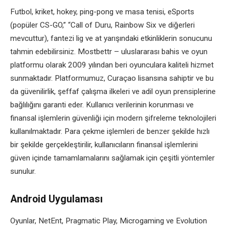
Futbol, ​​kriket, hokey, ping-pong ve masa tenisi, eSports
(popüler CS-GO,” “Call of Duru, Rainbow Six ve diğerleri
mevcuttur), fantezi lig ve at yarışındaki etkinliklerin sonucunu
tahmin edebilirsiniz. Mostbettr – uluslararası bahis ve oyun
platformu olarak 2009 yılından beri oyunculara kaliteli hizmet
sunmaktadır. Platformumuz, Curaçao lisansına sahiptir ve bu
da güvenilirlik, şeffaf çalışma ilkeleri ve adil oyun prensiplerine
bağlılığını garanti eder. Kullanıcı verilerinin korunması ve
finansal işlemlerin güvenliği için modern şifreleme teknolojileri
kullanılmaktadır. Para çekme işlemleri de benzer şekilde hızlı
bir şekilde gerçekleştirilir, kullanıcıların finansal işlemlerini
güven içinde tamamlamalarını sağlamak için çeşitli yöntemler
sunulur.
Android Uygulaması
Oyunlar, NetEnt, Pragmatic Play, Microgaming ve Evolution