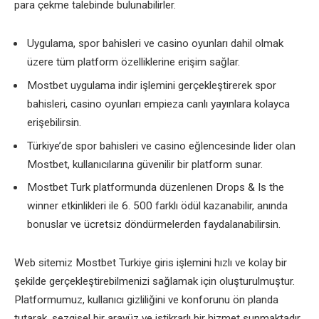
para çekme talebinde bulunabilirler.
Uygulama, spor bahisleri ve casino oyunları dahil olmak
üzere tüm platform özelliklerine erişim sağlar.
Mostbet uygulama indir işlemini gerçekleştirerek spor
bahisleri, casino oyunları empieza canlı yayınlara kolayca
erişebilirsin.
Türkiye’de spor bahisleri ve casino eğlencesinde lider olan
Mostbet, kullanıcılarına güvenilir bir platform sunar.
Mostbet Turk platformunda düzenlenen Drops & Is the
winner etkinlikleri ile 6. 500 farklı ödül kazanabilir, anında
bonuslar ve ücretsiz döndürmelerden faydalanabilirsin.
Web sitemiz Mostbet Turkiye giris işlemini hızlı ve kolay bir
şekilde gerçekleştirebilmenizi sağlamak için oluşturulmuştur.
Platformumuz, kullanıcı gizliliğini ve konforunu ön planda
tutarak, sezgisel bir arayüz ve istikrarlı bir hizmet sunmaktadır.