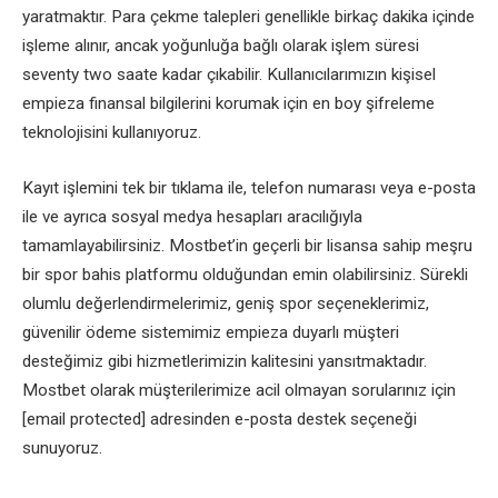
yaratmaktır. Para çekme talepleri genellikle birkaç dakika içinde
işleme alınır, ancak yoğunluğa bağlı olarak işlem süresi
seventy two saate kadar çıkabilir. Kullanıcılarımızın kişisel
empieza finansal bilgilerini korumak için en boy şifreleme
teknolojisini kullanıyoruz.
Kayıt işlemini tek bir tıklama ile, telefon numarası veya e-posta
ile ve ayrıca sosyal medya hesapları aracılığıyla
tamamlayabilirsiniz. Mostbet’in geçerli bir lisansa sahip meşru
bir spor bahis platformu olduğundan emin olabilirsiniz. Sürekli
olumlu değerlendirmelerimiz, geniş spor seçeneklerimiz,
güvenilir ödeme sistemimiz empieza duyarlı müşteri
desteğimiz gibi hizmetlerimizin kalitesini yansıtmaktadır.
Mostbet olarak müşterilerimize acil olmayan sorularınız için
[email protected] adresinden e-posta destek seçeneği
sunuyoruz.