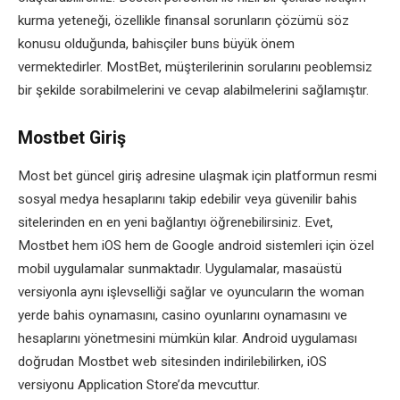
kurma yeteneği, özellikle finansal sorunların çözümü söz
konusu olduğunda, bahisçiler buns büyük önem
vermektedirler. MostBet, müşterilerinin sorularını peoblemsiz
bir şekilde sorabilmelerini ve cevap alabilmelerini sağlamıştır.
Mostbet Giriş
Most bet güncel giriş adresine ulaşmak için platformun resmi
sosyal medya hesaplarını takip edebilir veya güvenilir bahis
sitelerinden en en yeni bağlantıyı öğrenebilirsiniz. Evet,
Mostbet hem iOS hem de Google android sistemleri için özel
mobil uygulamalar sunmaktadır. Uygulamalar, masaüstü
versiyonla aynı işlevselliği sağlar ve oyuncuların the woman
yerde bahis oynamasını, casino oyunlarını oynamasını ve
hesaplarını yönetmesini mümkün kılar. Android uygulaması
doğrudan Mostbet web sitesinden indirilebilirken, iOS
versiyonu Application Store’da mevcuttur.