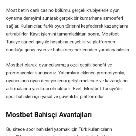
Most bet’in canlı casino bölümü, gerçek krupiyelerle oyun
oynama deneyimi sunarak gerçek bir kumarhane atmosferi
sağlar. Kullanıcılar, farklı oyun türlerini keşfederek kazançlarını
artırabilirler. Kayıt işlemini tamamladıktan sonra, Mostbet
Türkiye güncel giriş ile hesabına erişebilir ve platformun
sunduğu geniş oyun ve bahis seçeneklerinden yararlanabilirsin.
Mostbet olarak, oyuncularımıza özel çeşitli benefit ve
promosyonlar sunuyoruz. Yatırımlara eklenen promosyonlar,
oyuncuların oyun deneyimlerini geliştirmelerine ve kazançlarını
artırmalarına yardımcı olmaktadır. Evet, Mostbet Türkiye’de
spor bahisleri için yasal ve güvenli bir platformdur.
Mostbet Bahisçi Avantajları
Bu sitede spor bahisleri yapmak için Türk kullanıcıların