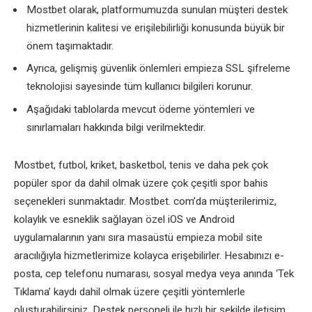
Mostbet olarak, platformumuzda sunulan müşteri destek
hizmetlerinin kalitesi ve erişilebilirliği konusunda büyük bir
önem taşımaktadır.
Ayrıca, gelişmiş güvenlik önlemleri empieza SSL şifreleme
teknolojisi sayesinde tüm kullanıcı bilgileri korunur.
Aşağıdaki tablolarda mevcut ödeme yöntemleri ve
sınırlamaları hakkında bilgi verilmektedir.
Mostbet, futbol, kriket, basketbol, tenis ve daha pek çok
popüler spor da dahil olmak üzere çok çeşitli spor bahis
seçenekleri sunmaktadır. Mostbet. com’da müşterilerimiz,
kolaylık ve esneklik sağlayan özel iOS ve Android
uygulamalarının yanı sıra masaüstü empieza mobil site
aracılığıyla hizmetlerimize kolayca erişebilirler. Hesabınızı e-
posta, cep telefonu numarası, sosyal medya veya anında ‘Tek
Tıklama’ kaydı dahil olmak üzere çeşitli yöntemlerle
oluşturabilirsiniz. Destek personeli ile hızlı bir şekilde iletişim