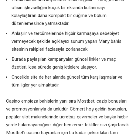
ofisin işlevselliğini küçük bir ekranda kullanmayı
kolaylaştıran daha kompakt bir düğme ve bölüm
düzenlemesinde yatmaktadır.
Anlaşılır ve tercümelerinde hiçbir karmaşaya sebebiyet
vermeyecek şekilde açıklayıcı sunum yapan Many bahis
sitesinin rakipleri fazlasıyla zorlanacak.
Burada paylaşılan kampanyalar, güncel linkler ve maç
özetleri, kısa sürede geniş kitlelere ulaşıyor.
Öncelikle site de her alanda güncel tüm karşılaşmalar ve
tüm ligler yer almaktadır.
Casino empieza bahislerin yanı sıra Mostbet, cazip bonusları
ve promosyonlarıyla da ünlüdür. Cömert hoş geldin bonusları,
popüler slot makinelerinde ücretsiz çevirmeler ve başka hiçbir
yerde bulamayacağınız diğer benzersiz teklifler sizi şaşırtacak.
Mostbet’i casino hayranları için bu kadar çekici kılan tam