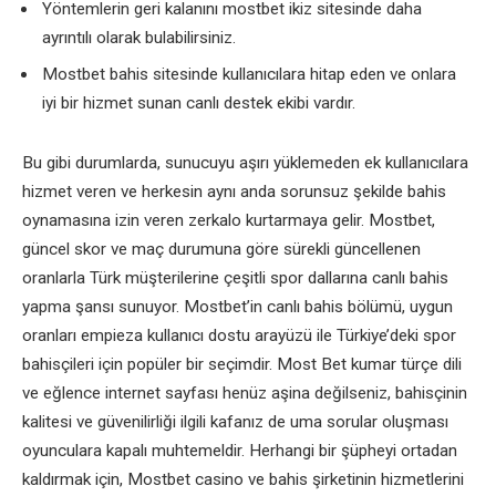
Yöntemlerin geri kalanını mostbet ikiz sitesinde daha
ayrıntılı olarak bulabilirsiniz.
Mostbet bahis sitesinde kullanıcılara hitap eden ve onlara
iyi bir hizmet sunan canlı destek ekibi vardır.
Bu gibi durumlarda, sunucuyu aşırı yüklemeden ek kullanıcılara
hizmet veren ve herkesin aynı anda sorunsuz şekilde bahis
oynamasına izin veren zerkalo kurtarmaya gelir. Mostbet,
güncel skor ve maç durumuna göre sürekli güncellenen
oranlarla Türk müşterilerine çeşitli spor dallarına canlı bahis
yapma şansı sunuyor. Mostbet’in canlı bahis bölümü, uygun
oranları empieza kullanıcı dostu arayüzü ile Türkiye’deki spor
bahisçileri için popüler bir seçimdir. Most Bet kumar türçe dili
ve eğlence internet sayfası henüz aşina değilseniz, bahisçinin
kalitesi ve güvenilirliği ilgili kafanız de uma sorular oluşması
oyunculara kapalı muhtemeldir. Herhangi bir şüpheyi ortadan
kaldırmak için, Mostbet casino ve bahis şirketinin hizmetlerini