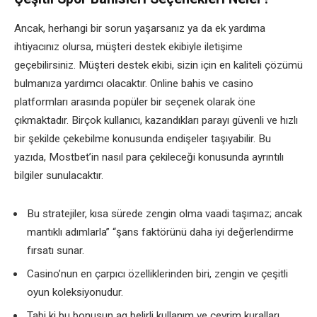
Ancak, herhangi bir sorun yaşarsanız ya da ek yardıma
ihtiyacınız olursa, müşteri destek ekibiyle iletişime
geçebilirsiniz. Müşteri destek ekibi, sizin için en kaliteli çözümü
bulmanıza yardımcı olacaktır. Online bahis ve casino
platformları arasında popüler bir seçenek olarak öne
çıkmaktadır. Birçok kullanıcı, kazandıkları parayı güvenli ve hızlı
bir şekilde çekebilme konusunda endişeler taşıyabilir. Bu
yazıda, Mostbet’in nasıl para çekileceği konusunda ayrıntılı
bilgiler sunulacaktır.
Bu stratejiler, kısa sürede zengin olma vaadi taşımaz; ancak
mantıklı adımlarla” “şans faktörünü daha iyi değerlendirme
fırsatı sunar.
Casino’nun en çarpıcı özelliklerinden biri, zengin ve çeşitli
oyun koleksiyonudur.
Tabi ki bu bonusun ag belirli kullanım ve çevrim kuralları