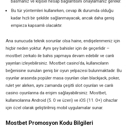
basmanız ve kişisel hesap bağlantısını onaylamanız gerekir.
Bu tür yöntemleri kullanırken, cevap ilk durumda olduğu
kadar hızlı bir şekilde sağlanmayacak, ancak daha geniş
empieza kapsamlı olacaktır.
Ana sunucuda teknik sorunlar olsa haine, endişelenmeniz için
hiçbir neden yoktur. Aynı şey bahisler için de geçerlidir –
mostbet zerkalo ile bahis yapmaya devam edebilir ve canlı
yayınları izleyebilirsiniz. Mostbet casino’da, kullanıcıların
beğenisine sunulan geniş bir oyun yelpazesi bulunmaktadır. Bu
oyunlar arasında popüler masa oyunları olan blackjack, poker,
rulet yer alırken, aynı zamanda çeşitli slot oyunları ve canlı
casino oyunlarına da erişim sağlayabilirsiniz. Mostbet,
kullanıcılarına Android (5. 0 ve üzeri) ve iOS (11. 0+) cihazlar
için özel olarak geliştirilmiş mobil uygulamalar sunar.
Mostbet Promosyon Kodu Bilgileri