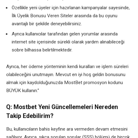
Özellikle yeni üyeler için hazırlanan kampanyalar sayesinde,
İlk Üyelik Bonusu Veren Siteler arasında da bu oyunu
avantajlı bir şekilde deneyebilirsiniz.
Ayrıca kullanıcılar tarafından gelen yorumlar arasında
internet site içerisinde sürekli olarak yardım alınabileceği
sobre bilhassa belirtilmektedir.
Ayrıca, her ödeme yönteminin kendi kuralları ve işlem süreleri
olabileceğini unutmayın. Mevcut en iyi hoş geldin bonusunu
almak için kaydolduğunuzda MostBet promosyon kodunu
BÜYÜK kullanın.”
Q: Mostbet Yeni Güncellemeleri Nereden
Takip Edebilirim?
Bu, kullanıcıların bahis keyfine ara vermeden devam etmesini
sağlıyor. Ayrıca, sıkça sorulan sorular (SSS) bölümü de birçok