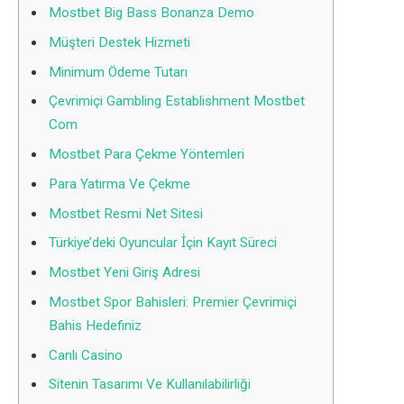
Mostbet Big Bass Bonanza Demo
Müşteri Destek Hizmeti
Minimum Ödeme Tutarı
Çevrimiçi Gambling Establishment Mostbet
Com
Mostbet Para Çekme Yöntemleri
Para Yatırma Ve Çekme
Mostbet Resmi Net Sitesi
Türkiye’deki Oyuncular İçin Kayıt Süreci
Mostbet Yeni Giriş Adresi
Mostbet Spor Bahisleri: Premier Çevrimiçi
Bahis Hedefiniz
Canlı Casino
Sitenin Tasarımı Ve Kullanılabilirliği