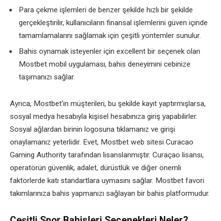
Para çekme işlemleri de benzer şekilde hızlı bir şekilde
gerçekleştirilir, kullanıcıların finansal işlemlerini güven içinde
tamamlamalarını sağlamak için çeşitli yöntemler sunulur.
Bahis oynamak isteyenler için excellent bir seçenek olan
Mostbet mobil uygulaması, bahis deneyimini cebinize
taşımanızı sağlar.
Ayrıca, Mostbet’in müşterileri, bu şekilde kayıt yaptırmışlarsa,
sosyal medya hesabıyla kişisel hesabınıza giriş yapabilirler.
Sosyal ağlardan birinin logosuna tıklamanız ve girişi
onaylamanız yeterlidir. Evet, Mostbet web sitesi Curacao
Gaming Authority tarafından lisanslanmıştır. Curaçao lisansı,
operatörün güvenlik, adalet, dürüstlük ve diğer önemli
faktörlerde katı standartlara uymasını sağlar. Mostbet favori
takımlarınıza bahis yapmanızı sağlayan bir bahis platformudur.
Çeşitli Spor Bahisleri Seçenekleri Neler?