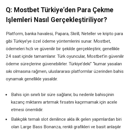
Q: Mostbet Türkiye’den Para Çekme
Işlemleri Nasıl Gerçekleştiriliyor?
Platform, banka havalesi, Papara, Skrill, Neteller ve kripto para
gibi Türkiye’ye özel ödeme yöntemlerini sunar. Mostbet,
ödemeleri hızlı ve güvenilir bir şekilde gerçekleştirir, genellikle
24 saat içinde tamamlanır. Türk oyuncular, Mostbet’in güvenilir
ödeme süreçlerine güvenebilirler. Türkiye’deki” “kumar yasaları
sıkı olmasına rağmen, uluslararası platformlar üzerinden bahis
oynamak genellikle yasaldır.
Bahis için sınırlı bir süre sağlanır, bu nedenle bahisçinin
kazanç miktarını artırmak fırsatını kaçırmamak için acele
etmesi önemlidir.
Balıkçılık temalı slot denilince akla ilk gelen yapımlardan biri
olan Large Bass Bonanza, renkli grafikleri ve basit anlaşılır