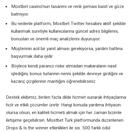
Mostbet casino’nun tasarımı ve renk şeması basit ve göze
batmıyor.
Bu nedenle platform, Mostbet Twitter hesabını aktif şekilde
kullanmak suretiyle kullanıcılarına güncel adres bilgilerini,
bonusları ve önemli maç analizlerini duyuruyor.
Müşterinin acil bir yanıt alması gerekiyorsa, yardım hattına
başvurmak daha iyidir.
Böylece kendi paranızı riske atmadan makaraların nasıl
işlediğini, bonus turlarının nenni şekilde devreye girdiğini ve
kazanç çizgilerinin mantığını öğrenebilirsiniz.
Destek ekibimiz, birden fazla dilde hizmet sunarak ihtiyaçlarına
hızlı ve etkili çözümler üretir. Hangi konuda yardıma ihtiyacın
olursa olsun, en kaliteli hizmeti almak için her zaman bizimle
iletişime geçebilirsin. Mostbet Turk platformunda düzenlenen
Drops & Is the winner etkinlikleri ile six. 500 farklı ödül