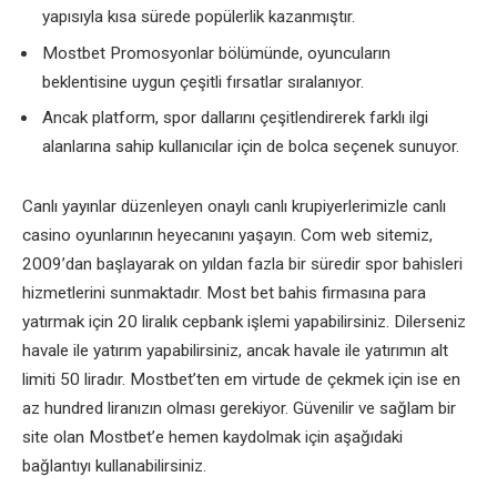
yapısıyla kısa sürede popülerlik kazanmıştır.
Mostbet Promosyonlar bölümünde, oyuncuların
beklentisine uygun çeşitli fırsatlar sıralanıyor.
Ancak platform, spor dallarını çeşitlendirerek farklı ilgi
alanlarına sahip kullanıcılar için de bolca seçenek sunuyor.
Canlı yayınlar düzenleyen onaylı canlı krupiyerlerimizle canlı
casino oyunlarının heyecanını yaşayın. Com web sitemiz,
2009’dan başlayarak on yıldan fazla bir süredir spor bahisleri
hizmetlerini sunmaktadır. Most bet bahis firmasına para
yatırmak için 20 liralık cepbank işlemi yapabilirsiniz. Dilerseniz
havale ile yatırım yapabilirsiniz, ancak havale ile yatırımın alt
limiti 50 liradır. Mostbet’ten em virtude de çekmek için ise en
az hundred liranızın olması gerekiyor. Güvenilir ve sağlam bir
site olan Mostbet’e hemen kaydolmak için aşağıdaki
bağlantıyı kullanabilirsiniz.