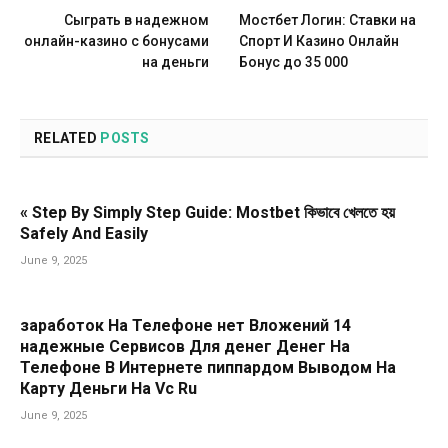
Сыграть в надежном
Мостбет Логин: Ставки на
онлайн-казино с бонусами
Спорт И Казино Онлайн
на деньги
Бонус до 35 000
RELATED
POSTS
« Step By Simply Step Guide: Mostbet কিভাবে খেলতে হয়
Safely And Easily
June 9, 2025
заработок На Телефоне нет Вложений 14
надежные Сервисов Для денег Денег На
Телефоне В Интернете пиппардом Выводом На
Карту Деньги На Vc Ru
June 9, 2025