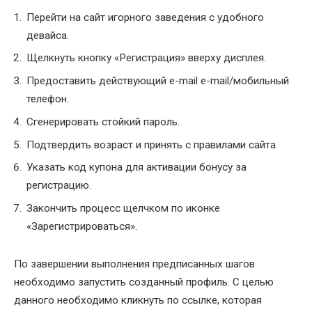
Перейти на сайт игорного заведения с удобного
девайса.
Щелкнуть кнопку «Регистрация» вверху дисплея.
Предоставить действующий e-mail e-mail/мобильный
телефон.
Сгенерировать стойкий пароль.
Подтвердить возраст и принять с правилами сайта.
Указать код купона для активации бонусу за
регистрацию.
Закончить процесс щелчком по иконке
«Зарегистрироваться».
По завершении выполнения предписанных шагов
необходимо запустить созданный профиль. С целью
данного необходимо кликнуть по ссылке, которая