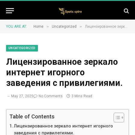
»
»
YOU ARE AT:
Home
Uncategorized
Лицензированное зеркало интернет игорного заведения с привилегиями.
UNCATEGORIZED
Лицензированное зеркало
интернет игорного
заведения с привилегиями.
May 27, 2025
No Comments
3 Mins Read
Table of Contents
Лицензированное зеркало интернет игорного
заведения с привилегиями.