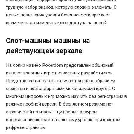
трудную набор знаков, которую сложно взломать. С
целью повышения уровня безопасности время от
времени надо изменять ключ доступа на новый.
Слот-машины машины на
действующем зеркале
На копии казино Pokerdom представлен обширный
каталог азартных игр от известных разработчиков.
Представленные слоты отличаются разнообразием
сюжетов и нестандартными механизмами круток. С
многими цифровых игр можно изучить без регистрации в
режиме пробной версии. В бесплатном режиме нет
ограничений по играм – цифровые ресурсы
восстанавливаются к начальному уровню при каждом
рефреше страницы.