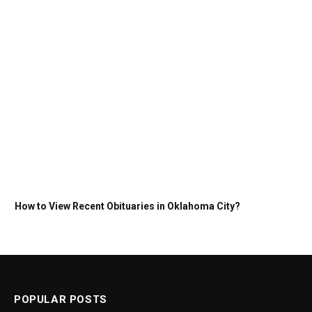
How to View Recent Obituaries in Oklahoma City?
POPULAR POSTS