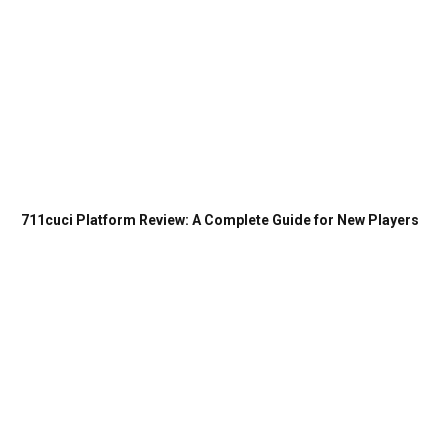
711cuci Platform Review: A Complete Guide for New Players