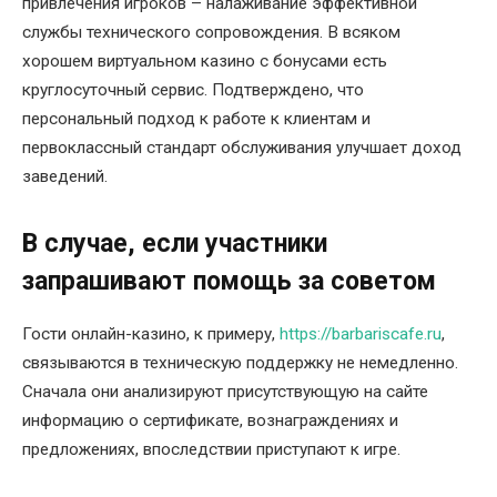
привлечения игроков – налаживание эффективной
службы технического сопровождения. В всяком
хорошем виртуальном казино с бонусами есть
круглосуточный сервис. Подтверждено, что
персональный подход к работе к клиентам и
первоклассный стандарт обслуживания улучшает доход
заведений.
В случае, если участники
запрашивают помощь за советом
Гости онлайн-казино, к примеру,
https://barbariscafe.ru
,
связываются в техническую поддержку не немедленно.
Сначала они анализируют присутствующую на сайте
информацию о сертификате, вознаграждениях и
предложениях, впоследствии приступают к игре.