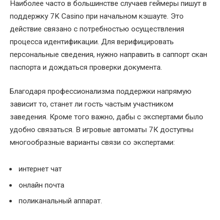
Наиболее часто в большинстве случаев геймеры пишут в
поддержку 7K Casino при начальном кэшауте. Это
действие связано с потребностью осуществления
процесса идентификации. Для верифицировать
персональные сведения, нужно направить в саппорт скан
паспорта и дождаться проверки документа.
Благодаря профессионализма поддержки напрямую
зависит то, станет ли гость частым участником
заведения. Кроме того важно, дабы с экспертами было
удобно связаться. В игровые автоматы 7К доступны
многообразные варианты связи со экспертами:
интернет чат
онлайн почта
поликанальный аппарат.