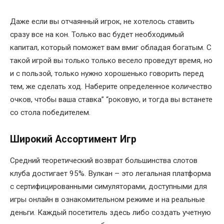
Даже если вы отчаянный игрок, не хотелось ставить
сразу все на кон. Только вас будет необходимый
капитал, который поможет вам вмиг обладая богатым. С
такой игрой вы только только весело проведут время, но
и с пользой, только нужно хорошенько говорить перед
тем, же сделать ход. Наберите определенное количество
очков, чтобы ваша ставка” “роковую, и тогда вы встанете
со стола победителем.
Широкий Ассортимент Игр
Средний теоретический возврат большинства слотов
клуба достигает 95%. Вулкан – это легальная платформа
с сертифицированными симуляторами, доступными для
игры онлайн в ознакомительном режиме и на реальные
деньги. Каждый посетитель здесь либо создать учетную