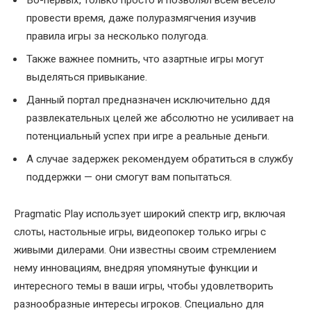
Во-первых, только просто и позволял всем весело
провести время, даже полуразмягчения изучив
правила игры за несколько полугода.
Также важнее помнить, что азартные игры могут
выделяться привыкание.
Данный портал предназначен исключительно ддя
развлекательных целей же абсолютно не усиливает на
потенциальный успех при игре а реальные деньги.
А случае задержек рекомендуем обратиться в службу
поддержки — они смогут вам попытаться.
Pragmatic Play использует широкий спектр игр, включая
слоты, настольные игры, видеопокер только игры с
живыми дилерами. Они известны своим стремлением
нему инновациям, внедряя упомянутые функции и
интересного темы в ваши игры, чтобы удовлетворить
разнообразные интересы игроков. Специально для