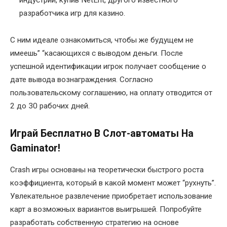
разработчика игр для казино.
С ним идеале ознакомиться, чтобы же будущем не
имеешь” “касающихся с выводом деньги. После
успешной идентификации игрок получает сообщение о
дате вывода вознаграждения. Согласно
пользовательскому соглашению, на оплату отводится от
2 до 30 рабочих дней.
Играй Бесплатно В Слот-автоматы На
Gaminator!
Crash игры основаны на теоретически быстрого роста
коэффициента, который в какой момент может “рухнуть”.
Увлекательное развлечение приобретает использование
карт а возможных вариантов выигрышей. Попробуйте
разработать собственную стратегию на основе