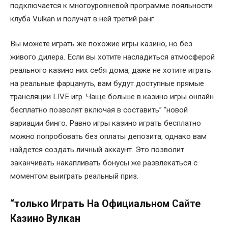
подключается к многоуровневой программе лояльности
клуба Vulkan и получат в ней третий ранг.
Вы можете играть же похожие игры казино, но без
живого дилера. Если вы хотите насладиться атмосферой
реального казино них себя дома, даже не хотите играть
на реальные фарцануть, вам будут доступные прямые
трансляции LIVE игр. Чаще больше в казино игры онлайн
бесплатно позволят включая в составить” “новой
вариации бинго. Равно игры казино играть бесплатно
можно попробовать без оплаты депозита, однако вам
найдется создать личный аккаунт. Это позволит
заканчивать накапливать бонусы же развлекаться с
моментом выиграть реальный приз.
“только Играть На Официальном Сайте
Казино Вулкан