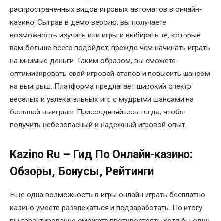
распространенных видов игровых автоматов в онлайн-
казино. Сыграв в демо версию, вы получаете
возможность изучить или игры и выбирать те, которые
вам больше всего подойдет, прежде чем начинать играть
на мнимые деньги. Таким образом, вы сможете
оптимизировать свой игровой этапов и повысить шансом
на выигрыш. Платформа предлагает широкий спектр
веселых и увлекательных игр с мудрыми шансами на
большой выигрыш. Присоединяйтесь тогда, чтобы
получить небезопасный и надежный игровой опыт.
Kazino Ru – Гид По Онлайн-казино:
Обзоры, Бонусы, Рейтинги
Еще одна возможность в игры онлайн играть бесплатно
казино умеете развлекаться и подзаработать. По итогу
вы гарантированно сможете противостоять хотя бы один