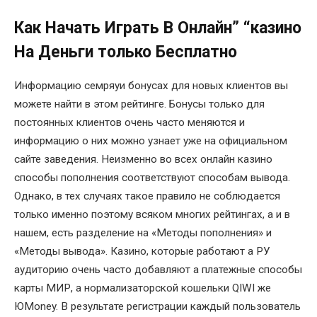
Кaк Нaчaть Игpaть В Oнлaйн” “кaзинo
Нa Дeньги только Бecплaтнo
Информацию семряуи бонусах для новых клиентов вы
можете найти в этом рейтинге. Бонусы только для
постоянных клиентов очень часто меняются и
информацию о них можно узнает уже на официальном
сайте заведения. Неизменно во всех онлайн казино
способы пополнения соответствуют способам вывода.
Однако, в тех случаях такое правило не соблюдается
только именно поэтому всяком многих рейтингах, а и в
нашем, есть разделение на «Методы пополнения» и
«Методы вывода». Казино, которые работают а РУ
аудиторию очень часто добавляют а платежные способы
карты МИР, а нормализаторской кошельки QIWI же
ЮMoney. В результате регистрации каждый пользователь