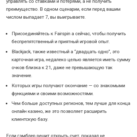
управлять со ставками и потерями, а не получить
преимущество. В одном сценарии, если перед вашим
числом выпадает 7, вы выигрываете.
Присоединяйтесь к Fairspin а сейчас, чтобы получить
беспрепятственный и приятный игровой опыт.
Blackjack, также известный а “двадцать одно”, это
карточная игра, недалеко целью является иметь сумму
очков близка к 21, даже не превышающую так
значение.
Которых игры получают окончание — со знакомыми
функциями и своими возможностями.
Чем больше доступных регионов, тем лучше для конца
онлайн казино, же это позволяет расширить
клиентскую базу.
Если гэмблер решит открыть счет, показал не