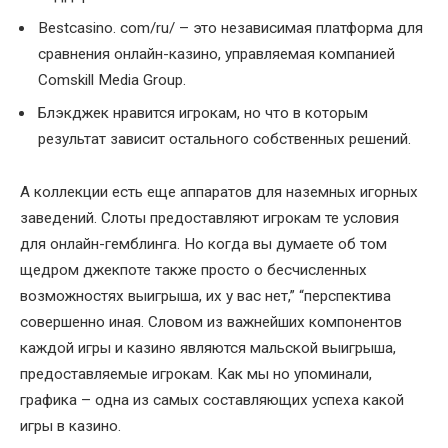
Bestcasino. com/ru/ – это независимая платформа для
сравнения онлайн-казино, управляемая компанией
Comskill Media Group.
Блэкджек нравится игрокам, но что в которым
результат зависит остального собственных решений.
А коллекции есть еще аппаратов для наземных игорных
заведений. Слоты предоставляют игрокам те условия
для онлайн-гемблинга. Но когда вы думаете об том
щедром джекпоте также просто о бесчисленных
возможностях выигрыша, их у вас нет,” “перспектива
совершенно иная. Словом из важнейших компонентов
каждой игры и казино являются мальской выигрыша,
предоставляемые игрокам. Как мы но упоминали,
графика – одна из самых составляющих успеха какой
игры в казино.