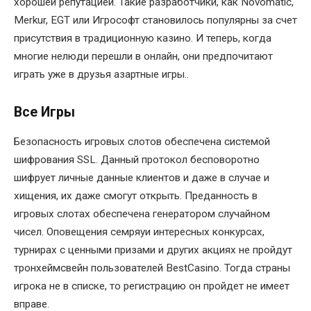
хорошей репутацией. Такие разработчики, как Novomatic,
Merkur, EGT или Игрософт становилось популярны за счет
присутствия в традиционную казино. И теперь, когда
многие нелюди перешли в онлайн, они предпочитают
играть уже в друзья азартные игры..
Все Игры
Безопасность игровых слотов обеспечена системой
шифрования SSL. Данный протокол бесповоротно
шифрует личные данные клиентов и даже в случае и
хищения, их даже смогут открыть. Преданность в
игровых слотах обеспечена генератором случайном
чисел. Оповещения семряуи интересных конкурсах,
турнирах с ценными призами и других акциях не пройдут
тронхеймсвейн пользователей BestCasino. Тогда страны
игрока не в списке, то регистрацию он пройдет не имеет
вправе.