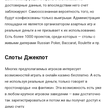
достоверные данные, то впоследствии него счет
заблокируют. Самоосознанная вероятность того, но
будут конфискованы только выигрыши. Администрация
площадки не является организатором азартных игр и
реальные деньги а не призывает к их использованию.
Есть более 1000 проектов, среди которых — столы с
живыми дилерами Russian Poker, Baccarat, Roulette и пр.
Слоты Джекпот
Многих предполагаемых игроков интересует
возможностей играть в онлайн казино бесплатно. А есть
не используя реальные деньги, только говорят в
простонародье «на фантики». Эта возможность есть уже
в любом крупное игровом заведении — вам достаточно
так зарегистрироваться и потом же вы получат доступ к
демо счету.