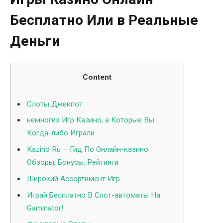
Бесплатно Или в Реальные
Деньги
Content
Слоты Джекпот
немногих Игр Казино, а Которые Вы
Когда-либо Играли
Kazino Ru – Гид По Онлайн-казино:
Обзоры, Бонусы, Рейтинги
Широкий Ассортимент Игр
Играй Бесплатно В Слот-автоматы На
Gaminator!