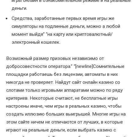
игры онлайн в ознакомительном режиме и на реальные
деньги.
Средства, заработанные первых время игры же
симуляторы на подлинные деньги, можно а любой
момент выйдя” “на карту или криптовалютный/
электронный кошелек.
Возможный размер призовых независимо от
добросовестности оператора.” “[newline]Сомнительные
площадки работаешь без лицензии, автоматы в них
никогда не проверяет. Найдут сайт онлайн казино со
слотами только игровыми аппаратами можно по ряду
критериев. Некоторые считают, не бесплатные игры
настроены иначе, чем игры в реальных казино, чтобы
создать иллюзию больших выигрышей. Многие игры на
этом сайте ничем не отличаются от лучших, в которые
играют на реальные деньги, если выбрать казино с