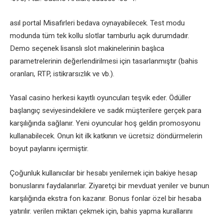
asıl portal Misafirleri bedava oynayabilecek. Test modu
modunda tüm tek kollu slotlar tamburlu açık durumdadır.
Demo seçenek lisanslı slot makinelerinin başlıca
parametrelerinin değerlendirilmesi için tasarlanmıştır (bahis
oranları, RTP, istikrarsızlık ve vb.).
Yasal casino herkesi kayıtlı oyuncuları teşvik eder. Ödüller
başlangıç ​​seviyesindekilere ve sadık müşterilere gerçek para
karşılığında sağlanır. Yeni oyuncular hoş geldin promosyonu
kullanabilecek. Onun kit ilk katkının ve ücretsiz döndürmelerin
boyut paylarını içermiştir.
Çoğunluk kullanıcılar bir hesabı yenilemek için bakiye hesap
bonuslarını faydalanırlar. Ziyaretçi bir mevduat yeniler ve bunun
karşılığında ekstra fon kazanır. Bonus fonlar özel bir hesaba
yatırılır. verilen miktarı çekmek için, bahis yapma kurallarını