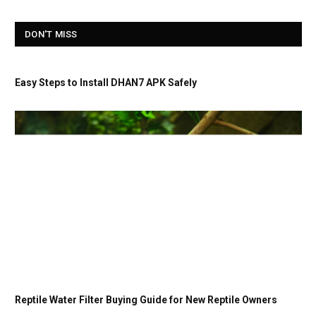
DON'T MISS
Easy Steps to Install DHAN7 APK Safely
Reptile Water Filter Buying Guide for New Reptile Owners