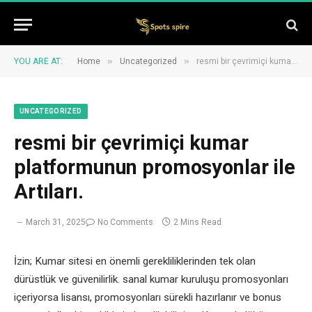
»
»
YOU ARE AT:
Home
Uncategorized
resmi bir çevrimiçi kumar platformunun promosyonlar ile Artıları.
UNCATEGORIZED
resmi bir çevrimiçi kumar
platformunun promosyonlar ile
Artıları.
March 31, 2025
No Comments
2 Mins Read
İzin; Kumar sitesi en önemli gerekliliklerinden tek olan
dürüstlük ve güvenilirlik. sanal kumar kuruluşu promosyonları
içeriyorsa lisansı, promosyonları sürekli hazırlanır ve bonus