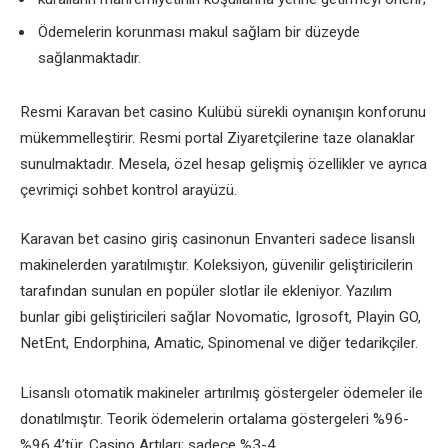
Ödemelerin korunması makul sağlam bir düzeyde
sağlanmaktadır.
Resmi Karavan bet casino Kulübü sürekli oynanışın konforunu
mükemmelleştirir. Resmi portal Ziyaretçilerine taze olanaklar
sunulmaktadır. Mesela, özel hesap gelişmiş özellikler ve ayrıca
çevrimiçi sohbet kontrol arayüzü.
Karavan bet casino giriş casinonun Envanteri sadece lisanslı
makinelerden yaratılmıştır. Koleksiyon, güvenilir geliştiricilerin
tarafından sunulan en popüler slotlar ile ekleniyor. Yazılım
bunlar gibi geliştiricileri sağlar Novomatic, Igrosoft, Playin GO,
NetEnt, Endorphina, Amatic, Spinomenal ve diğer tedarikçiler.
Lisanslı otomatik makineler artırılmış göstergeler ödemeler ile
donatılmıştır. Teorik ödemelerin ortalama göstergeleri %96-
%96,4’tür. Casino Artıları; sadece %3-4.