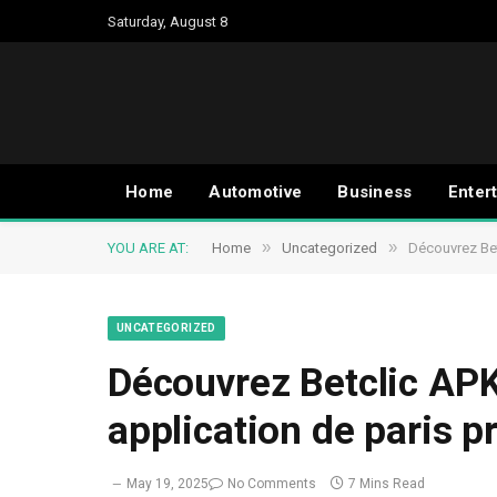
Saturday, August 8
Home
Automotive
Business
Enter
»
»
YOU ARE AT:
Home
Uncategorized
Découvrez Bet
UNCATEGORIZED
Découvrez Betclic APK
application de paris p
May 19, 2025
No Comments
7 Mins Read