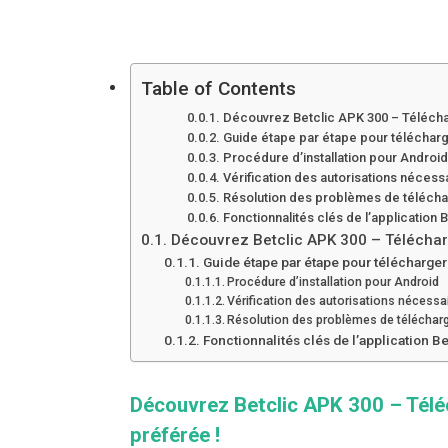
Table of Contents
Découvrez Betclic APK 300 – Téléchar
Guide étape par étape pour télécharge
Procédure d’installation pour Android
Vérification des autorisations nécess
Résolution des problèmes de téléch
Fonctionnalités clés de l’application B
Découvrez Betclic APK 300 – Télécharg
Guide étape par étape pour télécharger 
Procédure d’installation pour Android
Vérification des autorisations nécessa
Résolution des problèmes de télécha
Fonctionnalités clés de l’application Be
Découvrez Betclic APK 300 – Téléc
préférée !