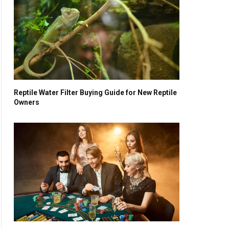
Reptile Water Filter Buying Guide for New Reptile
Owners