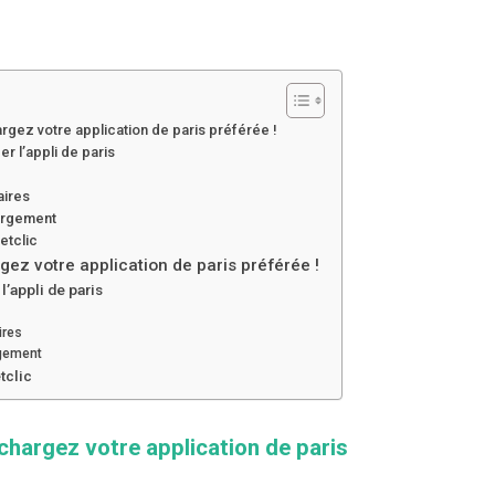
gez votre application de paris préférée !
r l’appli de paris
aires
argement
etclic
ez votre application de paris préférée !
l’appli de paris
ires
rgement
tclic
hargez votre application de paris