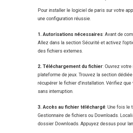
Pour installer le logiciel de paris sur votre a
une configuration réussie.
1. Autorisations nécessaires
: Avant de co
Allez dans la section Sécurité et activez l’opt
des fichiers externes.
2. Téléchargement du fichier
: Ouvrez votre 
plateforme de jeux. Trouvez la section dédiée à
récupérer le fichier d’installation. Vérifiez 
sans interruption.
3. Accès au fichier téléchargé
: Une fois le
Gestionnaire de fichiers ou Downloads. Local
dossier Downloads. Appuyez dessus pour lancer