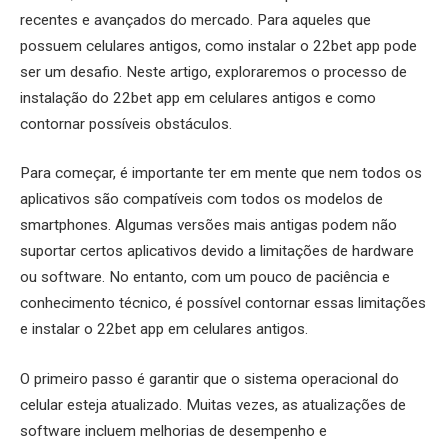
recentes e avançados do mercado. Para aqueles que
possuem celulares antigos, como instalar o 22bet app pode
ser um desafio. Neste artigo, exploraremos o processo de
instalação do 22bet app em celulares antigos e como
contornar possíveis obstáculos.
Para começar, é importante ter em mente que nem todos os
aplicativos são compatíveis com todos os modelos de
smartphones. Algumas versões mais antigas podem não
suportar certos aplicativos devido a limitações de hardware
ou software. No entanto, com um pouco de paciência e
conhecimento técnico, é possível contornar essas limitações
e instalar o 22bet app em celulares antigos.
O primeiro passo é garantir que o sistema operacional do
celular esteja atualizado. Muitas vezes, as atualizações de
software incluem melhorias de desempenho e