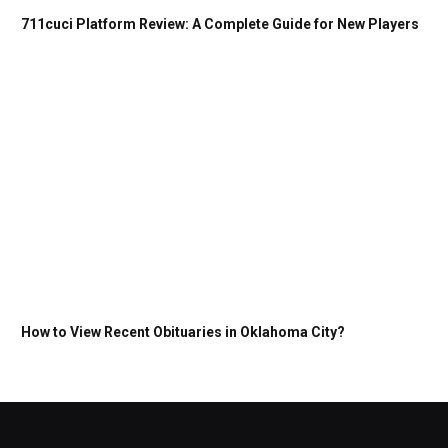
711cuci Platform Review: A Complete Guide for New Players
How to View Recent Obituaries in Oklahoma City?