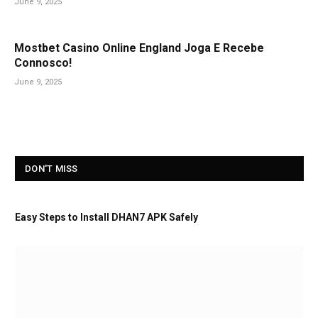
June 9, 2025
Mostbet Casino Online England Joga E Recebe
Connosco!
June 9, 2025
DON'T MISS
Easy Steps to Install DHAN7 APK Safely