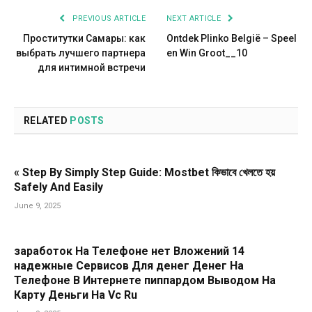
PREVIOUS ARTICLE
NEXT ARTICLE
Проститутки Самары: как
Ontdek Plinko België – Speel
выбрать лучшего партнера
en Win Groot__10
для интимной встречи
RELATED
POSTS
« Step By Simply Step Guide: Mostbet কিভাবে খেলতে হয়
Safely And Easily
June 9, 2025
заработок На Телефоне нет Вложений 14
надежные Сервисов Для денег Денег На
Телефоне В Интернете пиппардом Выводом На
Карту Деньги На Vc Ru