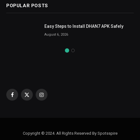
POPULAR POSTS
Easy Steps to Install DHAN7 APK Safely
August 6, 2026
Facebook
X
Instagram
(Twitter)
Copyright © 2024. All Rights Reserved By Spotsspire