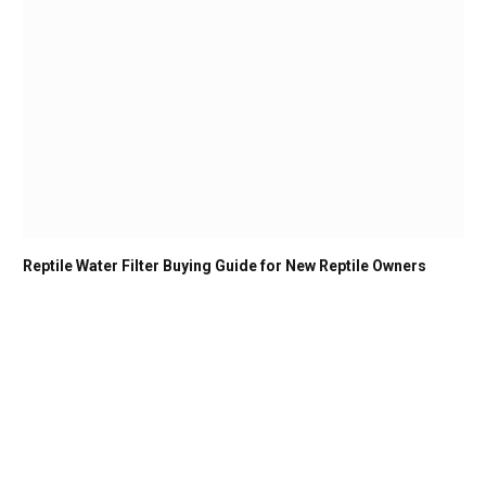
Reptile Water Filter Buying Guide for New Reptile Owners