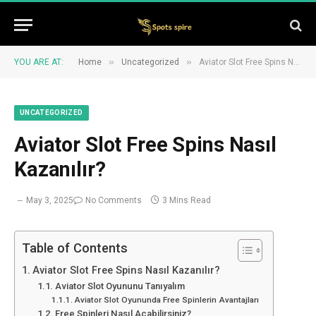
»
»
YOU ARE AT:
Home
Uncategorized
Aviator Slot Free Spins Nasıl Kazanılır?
UNCATEGORIZED
Aviator Slot Free Spins Nasıl
Kazanılır?
May 3, 2025
No Comments
3 Mins Read
Table of Contents
Aviator Slot Free Spins Nasıl Kazanılır?
Aviator Slot Oyununu Tanıyalım
Aviator Slot Oyununda Free Spinlerin Avantajları
Free Spinleri Nasıl Açabilirsiniz?