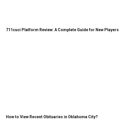
711cuci Platform Review: A Complete Guide for New Players
How to View Recent Obituaries in Oklahoma City?