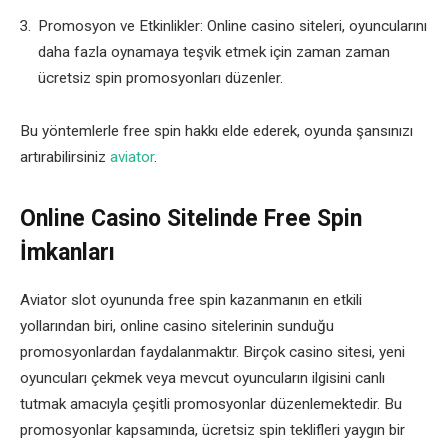
Promosyon ve Etkinlikler: Online casino siteleri, oyuncularını
daha fazla oynamaya teşvik etmek için zaman zaman
ücretsiz spin promosyonları düzenler.
Bu yöntemlerle free spin hakkı elde ederek, oyunda şansınızı
artırabilirsiniz
aviator
.
Online Casino Sitelinde Free Spin
İmkanları
Aviator slot oyununda free spin kazanmanın en etkili
yollarından biri, online casino sitelerinin sunduğu
promosyonlardan faydalanmaktır. Birçok casino sitesi, yeni
oyuncuları çekmek veya mevcut oyuncuların ilgisini canlı
tutmak amacıyla çeşitli promosyonlar düzenlemektedir. Bu
promosyonlar kapsamında, ücretsiz spin teklifleri yaygın bir