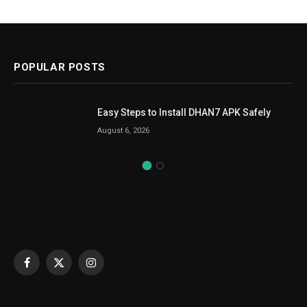
POPULAR POSTS
Easy Steps to Install DHAN7 APK Safely
August 6, 2026
Facebook
X
Instagram
(Twitter)