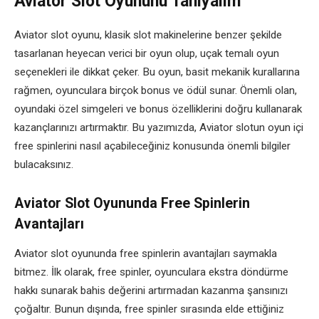
Aviator Slot Oyununu Tanıyalım
Aviator slot oyunu, klasik slot makinelerine benzer şekilde
tasarlanan heyecan verici bir oyun olup, uçak temalı oyun
seçenekleri ile dikkat çeker. Bu oyun, basit mekanik kurallarına
rağmen, oyunculara birçok bonus ve ödül sunar. Önemli olan,
oyundaki özel simgeleri ve bonus özelliklerini doğru kullanarak
kazançlarınızı artırmaktır. Bu yazımızda, Aviator slotun oyun içi
free spinlerini nasıl açabileceğiniz konusunda önemli bilgiler
bulacaksınız.
Aviator Slot Oyununda Free Spinlerin
Avantajları
Aviator slot oyununda free spinlerin avantajları saymakla
bitmez. İlk olarak, free spinler, oyunculara ekstra döndürme
hakkı sunarak bahis değerini artırmadan kazanma şansınızı
çoğaltır. Bunun dışında, free spinler sırasında elde ettiğiniz