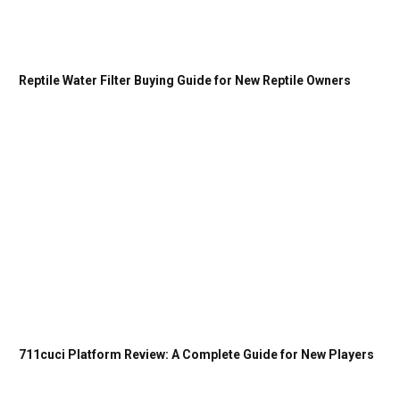
Reptile Water Filter Buying Guide for New Reptile Owners
711cuci Platform Review: A Complete Guide for New Players