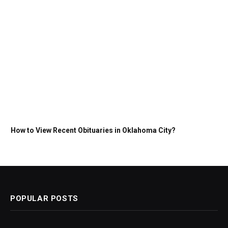
How to View Recent Obituaries in Oklahoma City?
POPULAR POSTS