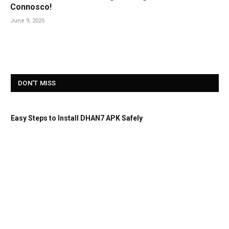
Connosco!
June 9, 2025
DON'T MISS
Easy Steps to Install DHAN7 APK Safely