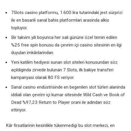
7Slots casino platformu, 1.600 lira tutarindaki jest sürprizi
ile en basarili sanal bahis platformlari arasinda alkis
topluyor.
Bir takvim yili boyunca her sali gününe özel temin edilen
%25 free spin bonusu da çevrim içi casino sitesinin en ilgi
duyulan imkânlarindan.
Yeni katilim hediyesi sunan slot siteleri konusundan söz
açildiginda zirvede bulunan 7 Slots, ilk bakiye transferi
kampanyasi olarak 80 FS veriyor.
Sanal casino endüstrisinde en begenilen slot türleri alaninda
iddiali olan çevrim içi kumar sitesinde Wild Cash ve Book of
Dead %97,23 Return to Player orani ile adindan söz
ettiriyor.
Kâr firsatlarinin kesinlikle tükenmedigi bu slot merkezi, en