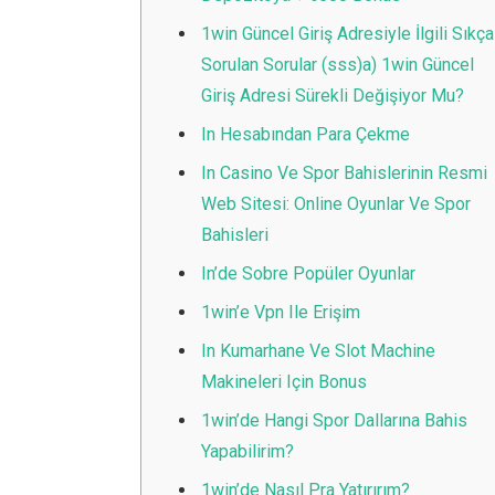
1win Güncel Giriş Adresiyle İlgili Sıkça
Sorulan Sorular (sss)a) 1win Güncel
Giriş Adresi Sürekli Değişiyor Mu?
In Hesabından Para Çekme
In Casino Ve Spor Bahislerinin Resmi
Web Sitesi: Online Oyunlar Ve Spor
Bahisleri
In’de Sobre Popüler Oyunlar
1win’e Vpn Ile Erişim
In Kumarhane Ve Slot Machine
Makineleri Için Bonus
1win’de Hangi Spor Dallarına Bahis
Yapabilirim?
1win’de Nasıl Pra Yatırırım?