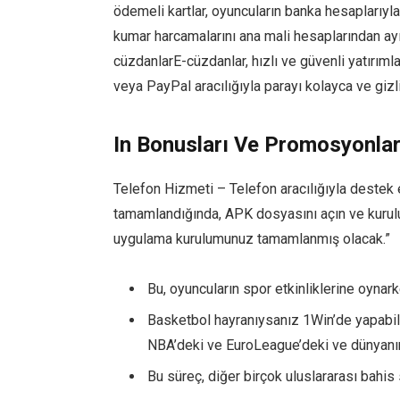
ödemeli kartlar, oyuncuların banka hesaplarıyla 
kumar harcamalarını ana mali hesaplarından ayı
cüzdanlarE-cüzdanlar, hızlı ve güvenli yatırımla
veya PayPal aracılığıyla parayı kolayca ve gizli
In Bonusları Ve Promosyonlar
Telefon Hizmeti – Telefon aracılığıyla destek e
tamamlandığında, APK dosyasını açın ve kurulu
uygulama kurulumunuz tamamlanmış olacak.”
Bu, oyuncuların spor etkinliklerine oynar
Basketbol hayranıysanız 1Win’de yapabilec
NBA’deki ve EuroLeague’deki ve dünyanın d
Bu süreç, diğer birçok uluslararası bahis