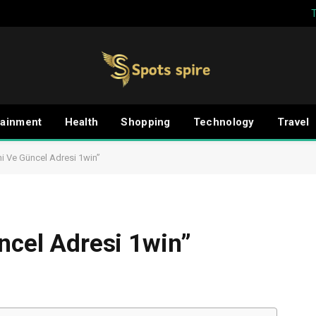
tainment
Health
Shopping
Technology
Travel
ni Ve Güncel Adresi 1win”
ncel Adresi 1win”